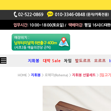
지휘봉
대박 Sale
차임
발도르프
오르프
HOME
로헤마(Rohema)
>
>
>
>
[입고기
지휘봉
지휘봉 선물세트
[102] 로헤마 브루흐F 지휘봉 + [EBC02] 고급 원목 지휘