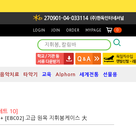
LOGIN
JOIN
ORDER
MYPAGE
0
음악치료
타악기
교육
Alphorn
세계전통
선물용
트 10]
 + [EBC02] 고급 원목 지휘봉케이스 大