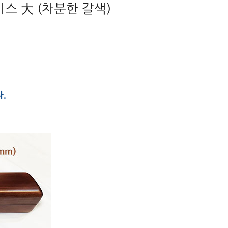
이스 大 (차분한 갈색)
.