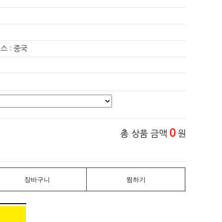
스 : 중국
0
총 상품 금액
원
장바구니
찜하기