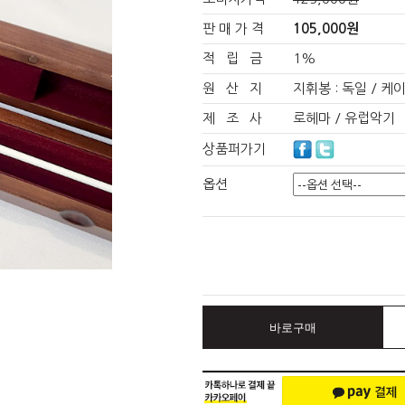
판 매 가 격
105,000원
적 립 금
1%
원 산 지
지휘봉 : 독일 / 케이
제 조 사
로헤마 / 유럽악기
상품퍼가기
옵션
바로구매