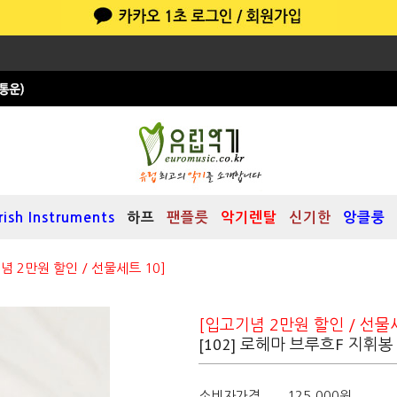
Irish Instruments
하프
팬플릇
악기렌탈
신기한
앙클룽
념 2만원 할인 / 선물세트 10]
봉케이스 大
[입고기념 2만원 할인 / 선물세
[102] 로헤마 브루흐F 지휘봉
소비자가격
125,000원