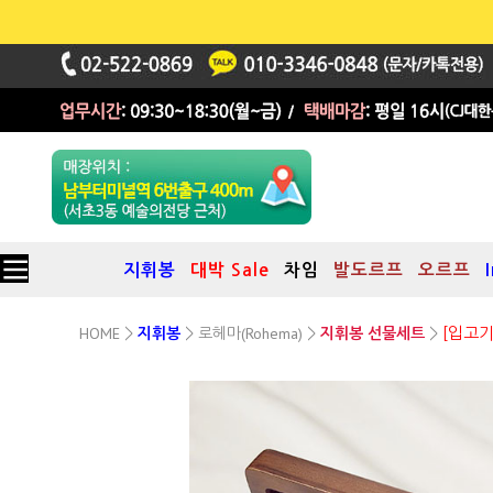
지휘봉
대박 Sale
차임
발도르프
오르프
HOME
로헤마(Rohema)
>
>
>
>
[입고기
지휘봉
지휘봉 선물세트
[102] 로헤마 브루흐F 지휘봉 + [EBC02] 고급 원목 지휘