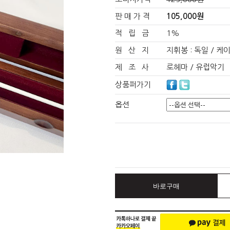
판 매 가 격
105,000원
적 립 금
1%
원 산 지
지휘봉 : 독일 / 케이
제 조 사
로헤마 / 유럽악기
상품퍼가기
옵션
바로구매