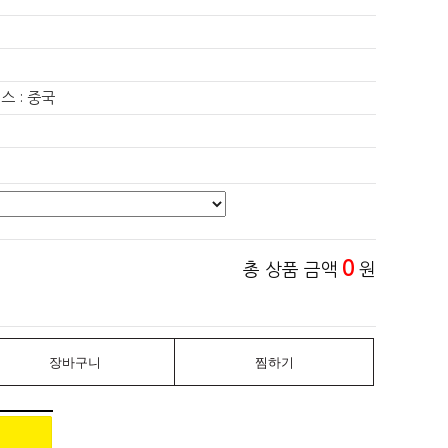
스 : 중국
0
총 상품 금액
원
장바구니
찜하기