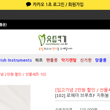
Irish Instruments
하프
팬플릇
악기렌탈
신기한
앙클룽
념 2만원 할인 / 선물세트 10]
봉케이스 大
[입고기념 2만원 할인 / 선물세
[102] 로헤마 브루흐F 지휘봉
소비자가격
125,000원