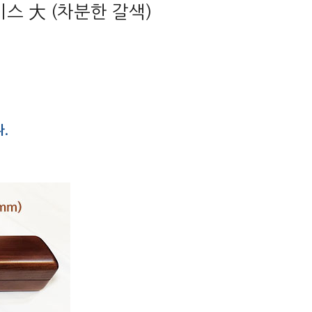
이스 大 (차분한 갈색)
.