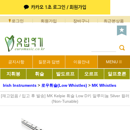
로그인
회원가입
장바구니
최근본상품
공지사항
질문과 답변
이용안내
MENU
지휘봉
휘슬
발도르프
오르프
알프호른
Irish Instruments
>
로우휘슬(Low Whistles)
>
MK Whistles
[재고없음 / 입고 후 발송] MK Kelpie 휘슬 Low D키 알루미늄 Silver 컬러
(Non-Tunable)