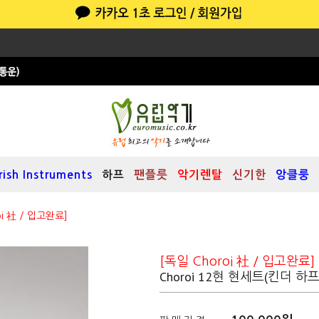
Irish Instruments
하프
팬플릇
악기렌탈
신기한
앙클룽
oi 社 / 입고완료]
[독일 Choroi 社 / 입고완료]
Choroi 12현 현세트(킨더 하