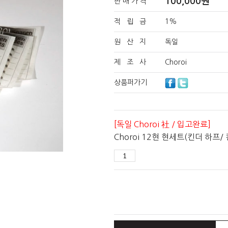
100,000
원
판 매 가 격
적 립 금
1%
원 산 지
독일
제 조 사
Choroi
상품퍼가기
[독일 Choroi 社 / 입고완료]
Choroi 12현 현세트(킨더 하프/