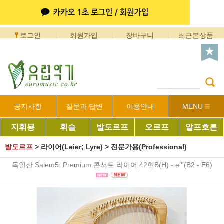
로그인
회원가입
장바구니
최근본상품
공지사항
질문과 답변
이용안내
MENU
지휘봉
휘슬
발도르프
오르프
알프호른
발도르프
>
라이어(Leier; Lyre)
>
전문가용(Professional)
독일산 Salem5. Premium 콘서트 라이어 42현B(H) - e'''(B2 - E6)