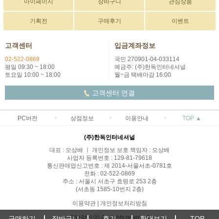
마이페이지
장바구니
관심상품
기획전
구매후기
이벤트
고객센터
입금계좌정보
02-522-0869
국민 270901-04-033114
평일 09:30 ~ 18:00
예금주: (주)한독인터네셔널
토요일 10:00 ~ 18:00
월~금 택배마감 16:00
고객센터 연결
PC버전
상점정보
이용안내
TOP ▲
(주)한독인터네셔널
대표 : 오상배 ㅣ 개인정보 보호 책임자 : 오상배
사업자 등록번호 : 129-81-79618
통신판매업신고번호 : 제 2014-서울서초-0781호
전화 : 02-522-0869
주소 : 서울시 서초구 효령로 253 2층
(서초동 1585-10번지 2층)
이용약관
|
개인정보처리방침
유럽악기 ⓒ All rights reserved.
구매하기
장바구니
후기
확대보기
TOP