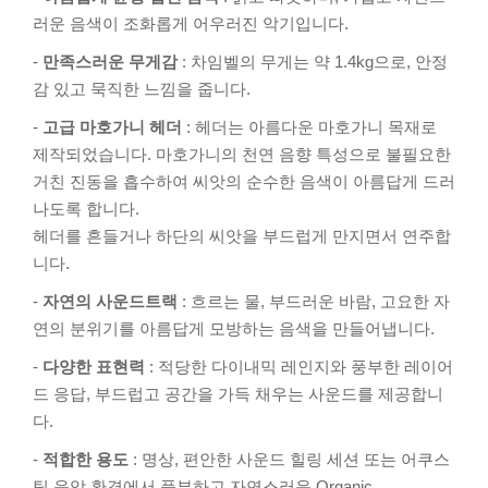
러운 음색이 조화롭게 어우러진 악기입니다.
-
만족스러운 무게감
: 차임벨의 무게는 약 1.4kg으로, 안정
감 있고 묵직한 느낌을 줍니다.
-
고급 마호가니 헤더
: 헤더는 아름다운 마호가니 목재로
제작되었습니다. 마호가니의 천연 음향 특성으로 불필요한
거친 진동을 흡수하여 씨앗의 순수한 음색이 아름답게 드러
나도록 합니다.
헤더를 흔들거나 하단의 씨앗을 부드럽게 만지면서 연주합
니다.
-
자연의 사운드트랙
: 흐르는 물, 부드러운 바람, 고요한 자
연의 분위기를 아름답게 모방하는 음색을 만들어냅니다.
-
다양한 표현력
: 적당한 다이내믹 레인지와 풍부한 레이어
드 응답, 부드럽고 공간을 가득 채우는 사운드를 제공합니
다.
-
적합한 용도
: 명상, 편안한 사운드 힐링 세션 또는 어쿠스
틱 음악 환경에서 풍부하고 자연스러운 Organic