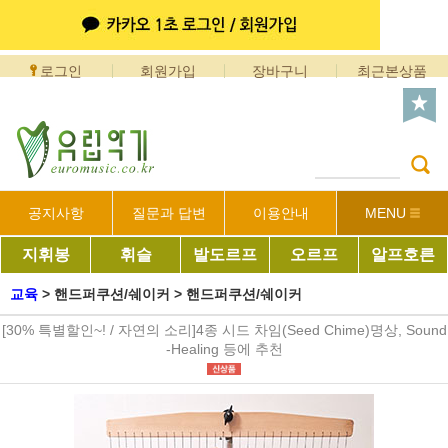
로그인
회원가입
장바구니
최근본상품
공지사항
질문과 답변
이용안내
MENU
지휘봉
휘슬
발도르프
오르프
알프호른
교육
>
핸드퍼쿠션/쉐이커
>
핸드퍼쿠션/쉐이커
[30% 특별할인~! / 자연의 소리]4종 시드 차임(Seed Chime)명상, Sound
-Healing 등에 추천