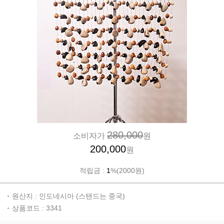
280,000
소비자가
원
200,000
원
적립금 :
1
%(2000원)
원산지 : 인도네시아 (스탠드는 중국)
상품코드 : 3341