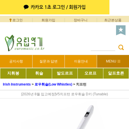
로그인
회원가입
장바구니
최근본상품
공지사항
질문과 답변
이용안내
MENU
지휘봉
휘슬
발도르프
오르프
알프호른
Irish Instruments
>
로우휘슬(Low Whistles)
>
치프턴
[2026년 8월 입고예정]V5치프턴 로우휘슬 D키 (Tunable)