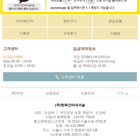
마이페이지
장바구니
관심상품
기획전
구매후기
이벤트
고객센터
입금계좌정보
02-522-0869
국민 270901-04-033114
평일 09:30 ~ 18:00
예금주: (주)한독인터네셔널
토요일 10:00 ~ 18:00
월~금 택배마감 16:00
고객센터 연결
PC버전
상점정보
이용안내
TOP ▲
(주)한독인터네셔널
대표 : 오상배 ㅣ 개인정보 보호 책임자 : 오상배
사업자 등록번호 : 129-81-79618
통신판매업신고번호 : 제 2014-서울서초-0781호
전화 : 02-522-0869
주소 : 서울시 서초구 효령로 253 2층
(서초동 1585-10번지 2층)