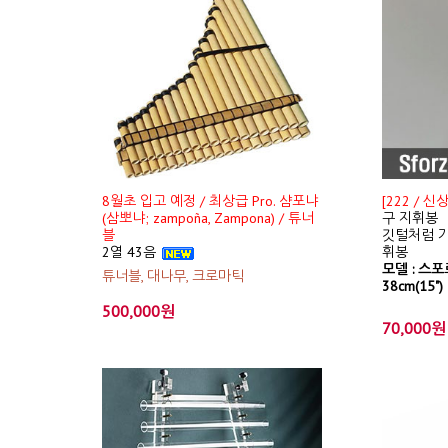
8월초 입고 예정 / 최상급 Pro. 샴포냐
[222 / 
(삼뽀냐; zampoña, Zampona) / 튜너
구 지휘봉
블
깃털처럼 가
2열 43음
휘봉
모델 : 스포르
튜너블, 대나무, 크로마틱
38cm(15")
500,000원
70,000원