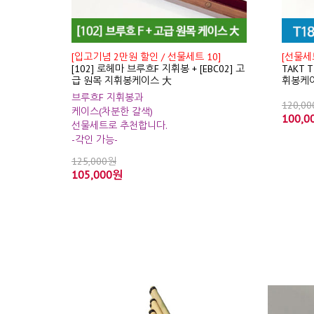
[입고기념 2만원 할인 / 선물세트 10]
[선물세트
[102] 로헤마 브루흐F 지휘봉 + [EBC02] 고
TAKT 
급 원목 지휘봉케이스 大
휘봉케
브루흐F 지휘봉과
120,0
케이스(차분한 갈색)
100,0
선물세트로 추천합니다.
-각인 가능-
125,000원
105,000원