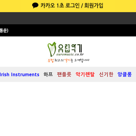
Irish Instruments
하프
팬플릇
악기렌탈
신기한
앙클룽