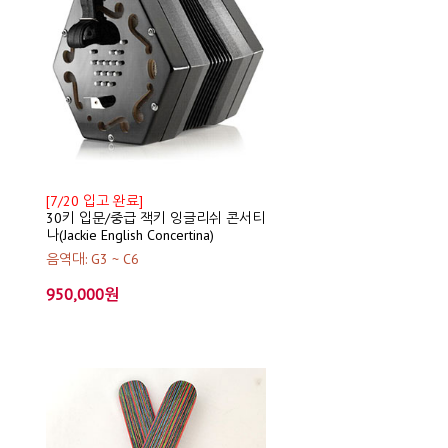
[7/20 입고 완료]
30키 입문/중급 잭키 잉글리쉬 콘서티
나(Jackie English Concertina)
음역대: G3 ~ C6
950,000원