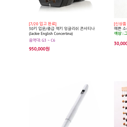
[7/20 입고 완료]
[신상품
30키 입문/중급 잭키 잉글리쉬 콘서티나
예쁜 소리
(Jackie English Concertina)
색상 : 
음역대: G3 ~ C6
30,00
950,000원