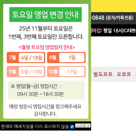
지휘봉
대박 Sale
차임
발도르프
오르프
CLOSE X
현재의 메세지창을 다시 표시하지 않음