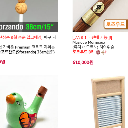
/ 신상품 8월 중순 입고예정]
파구 지
[[7/28 1대 판매 가능!]!]
Musique Morneaux
 가벼운 Premium 코르크 지휘봉
(뮤지끄 모르노) 하이휘슬
포르잔도(Sforzando) 38cm(15")
로즈우드 D키
0원
610,000원