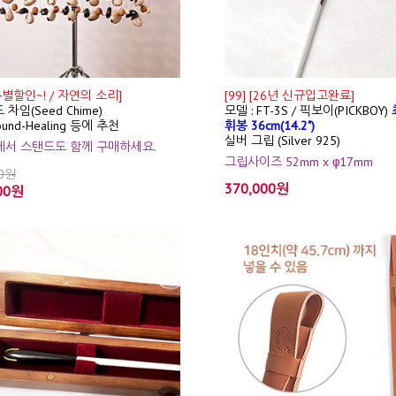
특별할인~! / 자연의 소리]
[99] [26년 신규입고완료]
 차임(Seed Chime)
모델 : FT-3S / 픽보이(PICKBOY)
ound-Healing 등에 추천
휘봉 36cm(14.2")
실버 그립 (Silver 925)
션에서 스탠드도 함께 구매하세요.
그립사이즈 52mm x φ17mm
00원
370,000원
00원