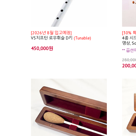
[2026년 8월 입고예정]
[30% 
V5치프턴 로우휘슬 D키
(Tunable)
4종 시드
명상, S
450,000원
** 옵
280,0
200,0