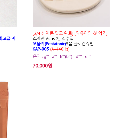
[3/4 신제품 입고 완료] [영유아의 첫 악기]
최고급 지
스웨덴 Auris 社 직수입
오음계(Pentatonic)
5음 글로켄슈필
KAP-005
(A=440Hz)
음역 : g''' - a''' - h'''(b''') - d'''' - e''''
70,000원