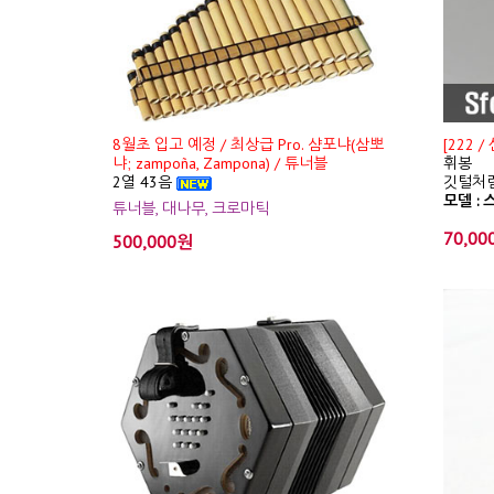
8월초 입고 예정 / 최상급 Pro. 샴포냐(삼뽀
[222 
냐; zampoña, Zampona) / 튜너블
휘봉
2열 43음
깃털처럼
모델 : 스
튜너블, 대나무, 크로마틱
70,00
500,000원