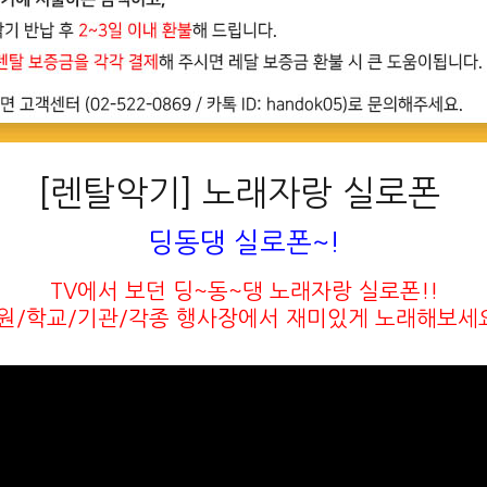
[렌탈악기] 노래자랑 실로폰
딩동댕 실로폰~!
TV에서 보던 딩~동~댕 노래자랑 실로폰!!
원/학교/기관/각종 행사장에서 재미있게 노래해보세