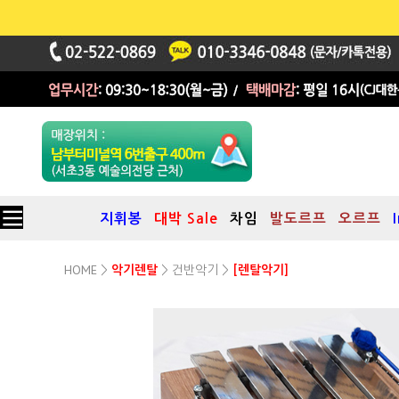
지휘봉
대박 Sale
차임
발도르프
오르프
HOME
건반악기
>
악기렌탈
>
>
[렌탈악기]
노래자랑 실로폰
딩동댕 실로폰