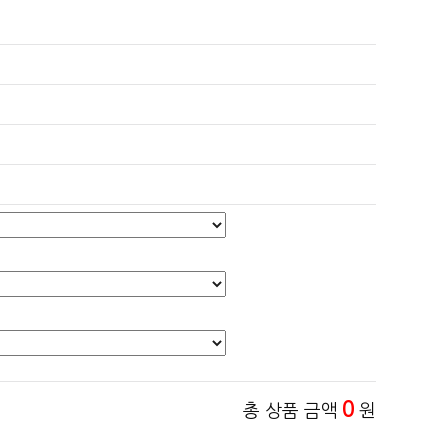
0
총 상품 금액
원