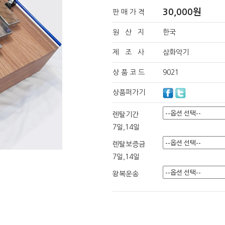
30,000원
판 매 가 격
원 산 지
한국
제 조 사
삼화악기
상 품 코 드
9021
상품퍼가기
렌탈기간
7일,14일
렌탈보증금
7일,14일
왕복운송