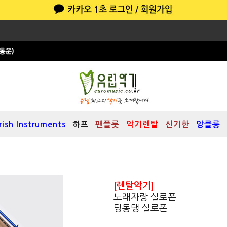
Irish Instruments
하프
팬플릇
악기렌탈
신기한
앙클룽
[렌탈악기]
노래자랑 실로폰
딩동댕 실로폰