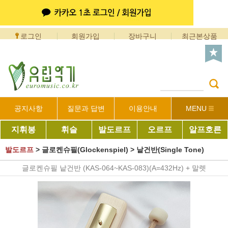
로그인
회원가입
장바구니
최근본상품
공지사항
질문과 답변
이용안내
MENU
지휘봉
휘슬
발도르프
오르프
알프호른
발도르프
>
글로켄슈필(Glockenspiel)
>
낱건반(Single Tone)
글로켄슈필 낱건반 (KAS-064~KAS-083)(A=432Hz) + 말렛