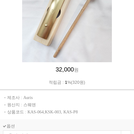
32,000
원
적립금 :
1
%(320원)
제조사 : Auris
원산지 : 스웨덴
상품코드 : KAS-064,KSK-003, KAS-P8
옵션