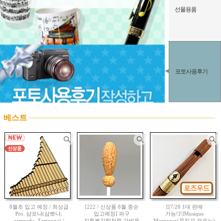
선물용품
포토사용후기
베스트
8월초 입고 예정 / 최상급
[222 / 신상품 8월 중순
[[7/28 1대 판매
Pro. 샴포냐(삼뽀냐;
입고예정] 파구
가능!]!]Musique
zampoña, Zampona) /
지휘봉깃털처럼 가벼운
Morneaux(뮤지끄 모르노)