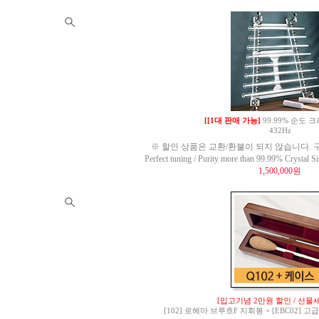
[[1대 판매 가능]
99.99% 순도
432Hz
※ 할인 상품은 교환/환불이 되지 않습니다. 구
Perfect tuning / Purity more than 99.99% Crysta
1,500,000원
[입고기념 2만원 할인 / 선물세
[102] 로헤마 브루흐F 지휘봉 + [EBC02]