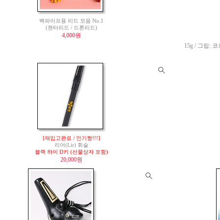
백파이프용 리드 모음 No.1
(챈터리드 / 드론리드)
4,000원
15g / 그립: 코
[재입고완료 / 인기짱!!!]
리어(Lir) 휘슬
블랙 하이 D키 (선물상자 포함)
20,000원