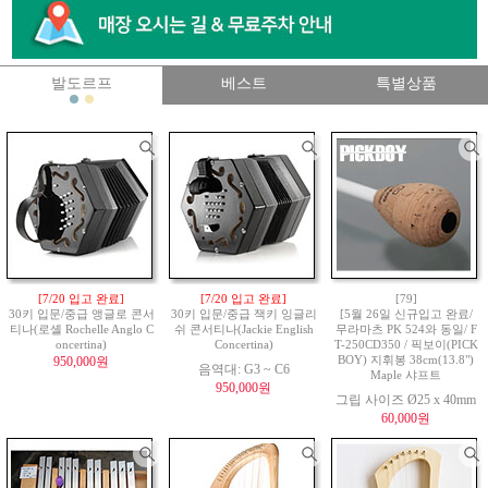
발도르프
베스트
특별상품
[7/20 입고 완료]
[7/20 입고 완료]
[79]
30키 입문/중급 앵글로 콘서
30키 입문/중급 잭키 잉글리
[5월 26일 신규입고 완료/
티나(로셸 Rochelle Anglo C
쉬 콘서티나(Jackie English
무라마츠 PK 524와 동일/ F
oncertina)
Concertina)
T-250CD350 / 픽보이(PICK
950,000원
BOY) 지휘봉 38cm(13.8")
음역대: G3 ~ C6
Maple 샤프트
950,000원
그립 사이즈 Ø25 x 40mm
60,000원