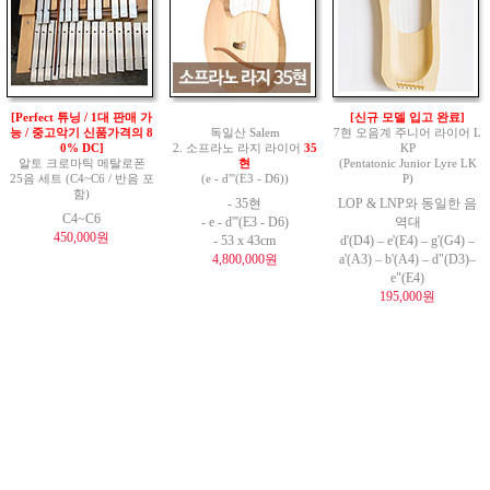
[Perfect 튜닝 / 1대 판매 가
[신규 모델 입고 완료]
능 / 중고악기 신품가격의 8
독일산 Salem
7현 오음계 주니어 라이어 L
0% DC]
2. 소프라노 라지 라이어
35
KP
알토 크로마틱 메탈로폰
현
(Pentatonic Junior Lyre LK
25음 세트 (C4~C6 / 반음 포
(e - d'''(E3 - D6))
P)
함)
- 35현
LOP & LNP와 동일한 음
C4~C6
- e - d'''(E3 - D6)
역대
450,000원
- 53 x 43cm
d'(D4) – e'(E4) – g'(G4) –
4,800,000원
a'(A3) – b'(A4) – d"(D3)–
e"(E4)
195,000원