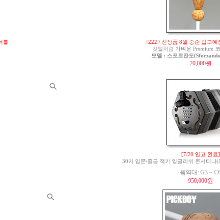
튜너블
[222 / 신상품 8월 중순 입고예
깃털처럼 가벼운 Premium
모델 : 스포르잔도(Sforzando)
70,000원
[7/20 입고 완료]
30키 입문/중급 잭키 잉글리쉬 콘서티나(Jackie 
음역대: G3 ~ C
950,000원