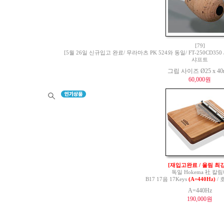
[79]
[5월 26일 신규입고 완료/ 무라마츠 PK 524와 동일/ FT-250CD350 / 
샤프트
그립 사이즈 Ø25 x 4
60,000원
[재입고완료 / 울림 최강
독일 Hokema 社 칼
B17 17음 17Keys
(A=440Hz)
/ 
A=440Hz
190,000원