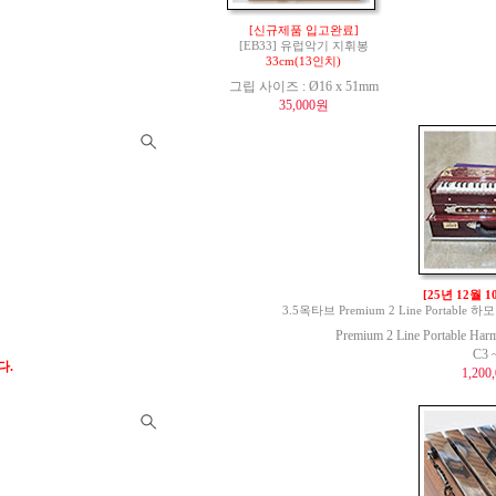
[신규제품 입고완료]
[EB33] 유럽악기 지휘봉
33cm(13인치)
그립 사이즈 : Ø16 x 51mm
35,000원
[25년 12월 
3.5옥타브 Premium 2 Line Portable 하모
Premium 2 Line Portable Har
C3 
다.
1,200