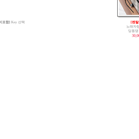
 비포함]
Key 선택
[렌탈
노래자랑
딩동댕
30,