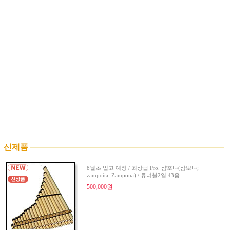
신제품
8월초 입고 예정 / 최상급 Pro. 샴포냐(삼뽀냐;
zampoña, Zampona) / 튜너블2열 43음
500,000원