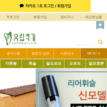
로그인
회원가입
장바구니
최근본상품
공지사항
질문과 답변
이용안내
MENU
지휘봉
휘슬
발도르프
오르프
알프호른