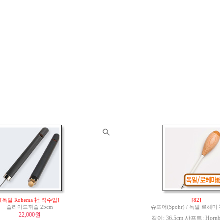
[독일 Rohema 社 직수입]
[82]
슬라이드휘슬 25cm
슈포어(Spohr) / 독일 로헤
22,000원
길이: 36.5cm 샤프트: Hornbe