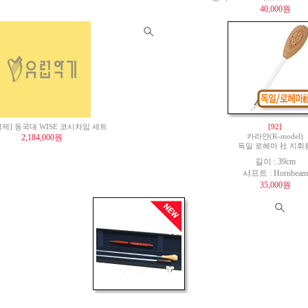
40,000원
제] 동국대 WISE 코시차임 세트
[92]
2,184,000원
카라얀(K-model)
독일 로헤마 社 지휘
길이 : 39cm
샤프트 : Hornbeam
35,000원