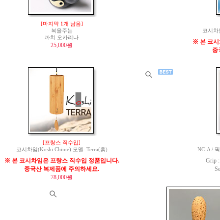
[마지막 1개 남음]
복을주는
코시차임(
까치 오카리나
※ 본 코
25,000원
중
[프랑스 직수입]
코시차임(Koshi Chime) 모델: Terra(흙)
NC-A / 
※ 본 코시차임은 프랑스 직수입 정품입니다.
Grip
중국산 복제품에 주의하세요.
S
78,000원