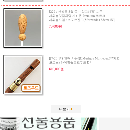
[222 / 신상품 8월 중순 입고예정] 파구
지휘봉깃털처럼 가벼운 Premium 코르크
지휘봉모델 : 스포르잔도(Sforzando) 38cm(15")
70,000원
[[7/28 1대 판매 가능!]!]Musique Morneaux(뮤지끄
모르노) 하이휘슬로즈우드 D키
610,000원
더보기