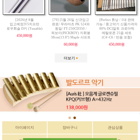
[2026년 8월
[79] [5월 26일 신규입고
[Perfect 튜닝 / 1대 판매
입고예정]V5치프턴
완료/ 무라마츠 PK 524와
가능 / 중고악기 신품가격의
로우휘슬 D키 (Tunable)
동일/ FT-250CD350 /
80% DC]알토 크로마틱
픽보이(PICKBOY) 지휘봉
메탈로폰 25음 세트
450,000원
38cm(13.8") Maple 샤프트
(C4~C6 / 반음 포함)
60,000원
450,000원
더보기
마이페이지
장바구니
관심상품