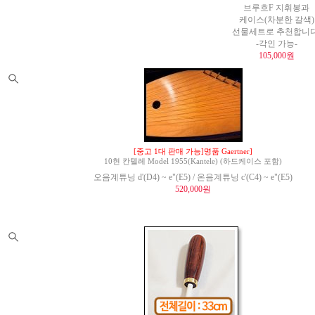
브루흐F 지휘봉과
케이스(차분한 갈색)
선물세트로 추천합니다
-각인 가능-
105,000원
[중고 1대 판매 가능]명품 Gaertner]
10현 칸텔레 Model 1955(Kantele) (하드케이스 포함)
오음계튜닝 d'(D4) ~ e"(E5) / 온음계튜닝 c'(C4) ~ e"(E5)
520,000원