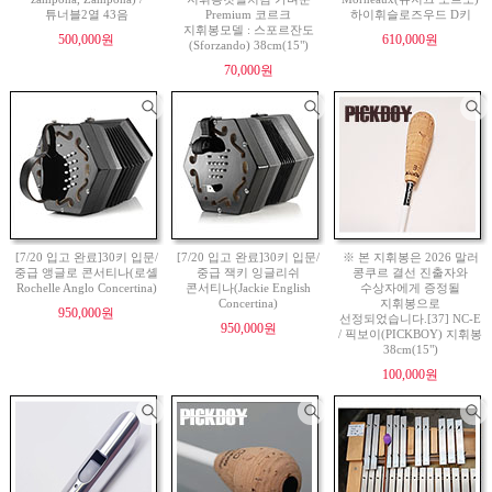
튜너블2열 43음
Premium 코르크
하이휘슬로즈우드 D키
지휘봉모델 : 스포르잔도
500,000원
610,000원
(Sforzando) 38cm(15")
70,000원
[7/20 입고 완료]30키 입문/
[7/20 입고 완료]30키 입문/
※ 본 지휘봉은 2026 말러
중급 앵글로 콘서티나(로셸
중급 잭키 잉글리쉬
콩쿠르 결선 진출자와
Rochelle Anglo Concertina)
콘서티나(Jackie English
수상자에게 증정될
Concertina)
지휘봉으로
950,000원
선정되었습니다.[37] NC-E
950,000원
/ 픽보이(PICKBOY) 지휘봉
38cm(15")
100,000원