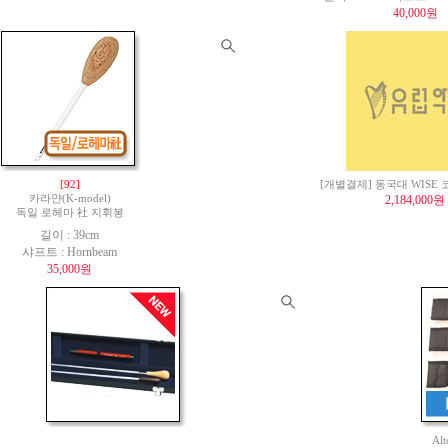
40,000원
[92]
[개별결제] 동국대 WISE
카라얀(K-model)
2,184,000원
독일 로헤마 社 지휘봉
길이 : 39cm
샤프트 : Hornbeam
35,000원
Al