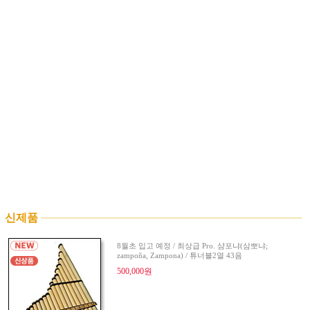
신제품
8월초 입고 예정 / 최상급 Pro. 샴포냐(삼뽀냐;
zampoña, Zampona) / 튜너블2열 43음
500,000원