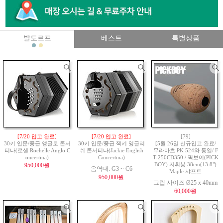
발도르프
베스트
특별상품
[7/20 입고 완료]
[7/20 입고 완료]
[79]
30키 입문/중급 앵글로 콘서
30키 입문/중급 잭키 잉글리
[5월 26일 신규입고 완료/
티나(로셸 Rochelle Anglo C
쉬 콘서티나(Jackie English
무라마츠 PK 524와 동일/ F
oncertina)
Concertina)
T-250CD350 / 픽보이(PICK
950,000원
BOY) 지휘봉 38cm(13.8")
음역대: G3 ~ C6
Maple 샤프트
950,000원
그립 사이즈 Ø25 x 40mm
60,000원