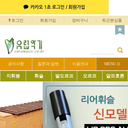
로그인
회원가입
장바구니
최근본상품
공지사항
질문과 답변
이용안내
MENU
지휘봉
휘슬
발도르프
오르프
알프호른