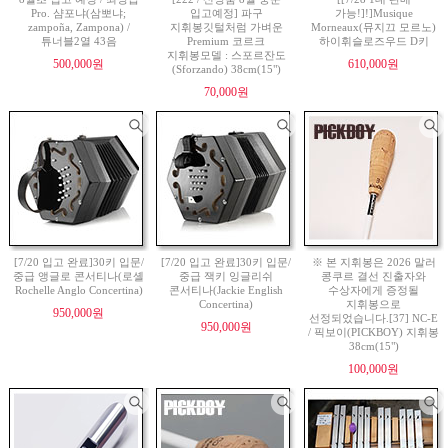
Pro. 샴포냐(삼뽀냐;
입고예정] 파구
가능!]!]Musique
zampoña, Zampona) /
지휘봉깃털처럼 가벼운
Morneaux(뮤지끄 모르노)
튜너블2열 43음
Premium 코르크
하이휘슬로즈우드 D키
지휘봉모델 : 스포르잔도
500,000원
610,000원
(Sforzando) 38cm(15")
70,000원
[7/20 입고 완료]30키 입문/
[7/20 입고 완료]30키 입문/
※ 본 지휘봉은 2026 말러
중급 앵글로 콘서티나(로셸
중급 잭키 잉글리쉬
콩쿠르 결선 진출자와
Rochelle Anglo Concertina)
콘서티나(Jackie English
수상자에게 증정될
Concertina)
지휘봉으로
950,000원
선정되었습니다.[37] NC-E
950,000원
/ 픽보이(PICKBOY) 지휘봉
38cm(15")
100,000원