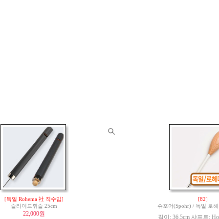
[독일 Rohema 社 직수입]
[82]
슬라이드휘슬 25cm
슈포어(Spohr) / 독일 
22,000원
길이: 36.5cm 샤프트: Hor