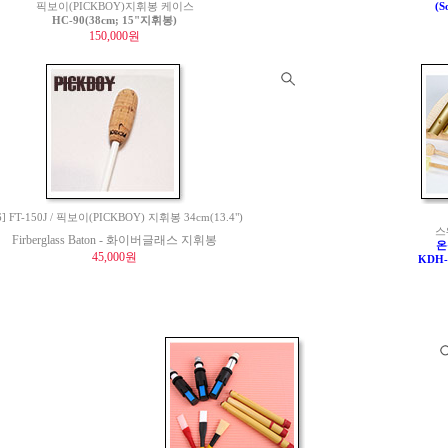
픽보이(PICKBOY)지휘봉 케이스
(S
HC-90(38cm; 15"지휘봉)
150,000원
6] FT-150J / 픽보이(PICKBOY) 지휘봉 34cm(13.4")
스
Firberglass Baton - 화이버글래스 지휘봉
온
45,000원
KDH-