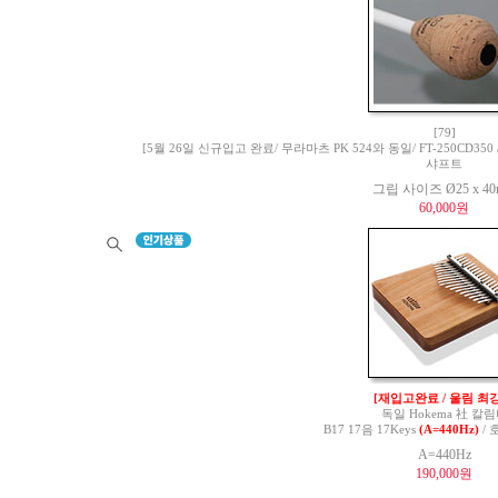
[79]
[5월 26일 신규입고 완료/ 무라마츠 PK 524와 동일/ FT-250CD350 / 
샤프트
그립 사이즈 Ø25 x 4
60,000원
[재입고완료 / 울림 최강
독일 Hokema 社 칼
B17 17음 17Keys
(A=440Hz)
/ 
A=440Hz
190,000원