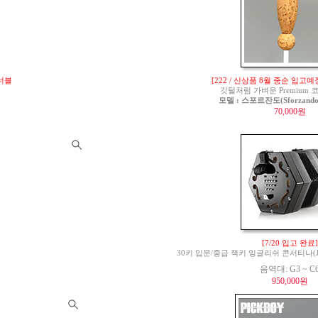
튜너블
[222 / 신상품 8월 중순 입고예
깃털처럼 가벼운 Premium
모델 : 스포르잔도(Sforzando)
70,000원
[7/20 입고 완료]
30키 입문/중급 잭키 잉글리쉬 콘서티나(Jackie 
음역대: G3 ~ C
950,000원