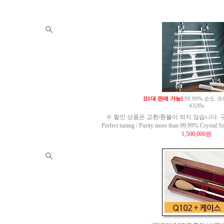
[[1대 판매 가능]
99.99% 순도
432Hz
※ 할인 상품은 교환/환불이 되지 않습니다. 구
Perfect tuning / Purity more than 99.99% Crysta
1,500,000원