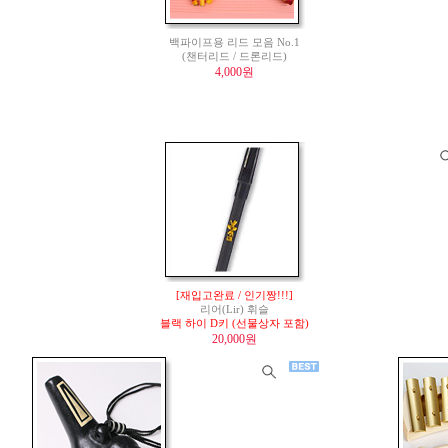
백파이프용 리드 모음 No.1
(챈터리드 / 드론리드)
4,000원
[재입고완료 / 인기짱!!!]
리어(Lir) 휘슬
블랙 하이 D키 (선물상자 포함)
20,000원