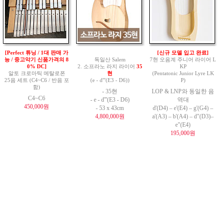
[Perfect 튜닝 / 1대 판매 가
[신규 모델 입고 완료]
능 / 중고악기 신품가격의 8
독일산 Salem
7현 오음계 주니어 라이어 L
0% DC]
2. 소프라노 라지 라이어
35
KP
알토 크로마틱 메탈로폰
현
(Pentatonic Junior Lyre LK
25음 세트 (C4~C6 / 반음 포
(e - d'''(E3 - D6))
P)
함)
- 35현
LOP & LNP와 동일한 음
C4~C6
- e - d'''(E3 - D6)
역대
450,000원
- 53 x 43cm
d'(D4) – e'(E4) – g'(G4) –
4,800,000원
a'(A3) – b'(A4) – d"(D3)–
e"(E4)
195,000원