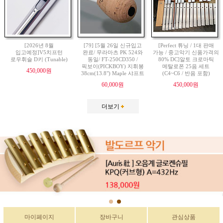
[2026년 8월
[79] [5월 26일 신규입고
[Perfect 튜닝 / 1대 판매
입고예정]V5치프턴
완료/ 무라마츠 PK 524와
가능 / 중고악기 신품가격의
로우휘슬 D키 (Tunable)
동일/ FT-250CD350 /
80% DC]알토 크로마틱
픽보이(PICKBOY) 지휘봉
메탈로폰 25음 세트
450,000원
38cm(13.8") Maple 샤프트
(C4~C6 / 반음 포함)
60,000원
450,000원
더보기
마이페이지
장바구니
관심상품