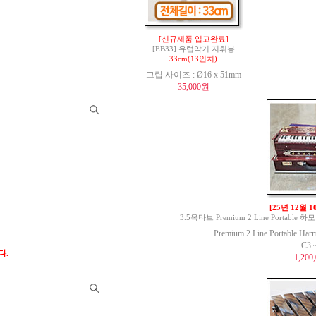
[신규제품 입고완료]
[EB33] 유럽악기 지휘봉
33cm(13인치)
그립 사이즈 : Ø16 x 51mm
35,000원
[25년 12월 
3.5옥타브 Premium 2 Line Portable 하모
Premium 2 Line Portable Har
C3 
다.
1,200