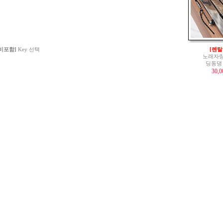
 비포함]
Key 선택
[렌탈
노래자랑
딩동댕
30,