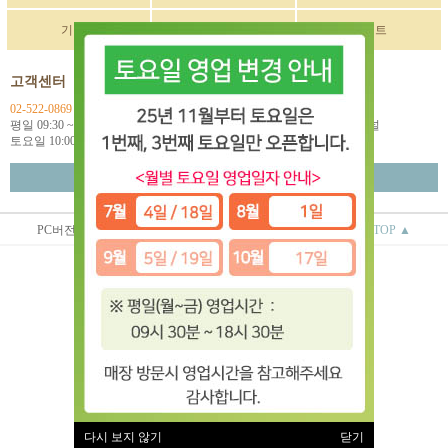
기획전
구매후기
이벤트
고객센터
입금계좌정보
02-522-0869
국민 270901-04-033114
평일 09:30 ~ 18:00
예금주: (주)한독인터네셔널
토요일 10:00 ~ 18:00
월~금 택배마감 16:00
고객센터 연결
PC버전
상점정보
이용안내
TOP ▲
(주)한독인터네셔널
대표 : 오상배 ㅣ 개인정보 보호 책임자 : 오상배
사업자 등록번호 : 129-81-79618
통신판매업신고번호 : 제 2014-서울서초-0781호
전화 : 02-522-0869
주소 : 서울시 서초구 효령로 253 2층
(서초동 1585-10번지 2층)
이용약관
|
개인정보처리방침
유럽악기 ⓒ All rights reserved.
다시 보지 않기
닫기