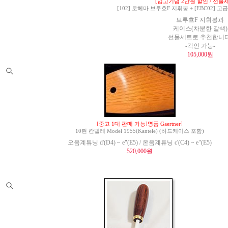
[입고기념 2만원 할인 / 선물세
[102] 로헤마 브루흐F 지휘봉 + [EBC02]
브루흐F 지휘봉과
케이스(차분한 갈색)
선물세트로 추천합니다
-각인 가능-
105,000원
[중고 1대 판매 가능]명품 Gaertner]
10현 칸텔레 Model 1955(Kantele) (하드케이스 포함)
오음계튜닝 d'(D4) ~ e"(E5) / 온음계튜닝 c'(C4) ~ e"(E5)
520,000원