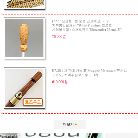
[222 / 신상품 8월 중순 입고예정] 파구
지휘봉깃털처럼 가벼운 Premium 코르크
지휘봉모델 : 스포르잔도(Sforzando) 38cm(15")
70,000원
[[7/28 1대 판매 가능!]!]Musique Morneaux(뮤지끄
모르노) 하이휘슬로즈우드 D키
610,000원
더보기