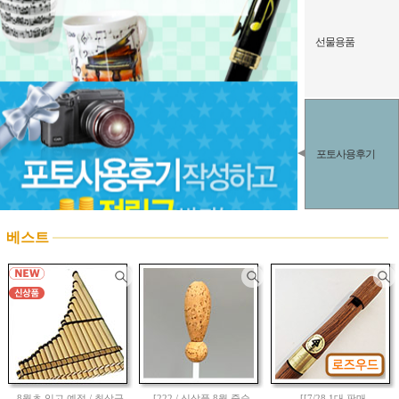
선물용품
포토사용후기
베스트
8월초 입고 예정 / 최상급
[222 / 신상품 8월 중순
[[7/28 1대 판매