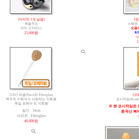
[마지막 1개 남음]
[영
복을주는
스웨덴 
까치 오카리나
오음
25,000원
K
(
1
[101] 퍼셀(Purcell) Fiberglass
[프
백우주 지휘자가 사랑하는 지휘봉
코시차임(Koshi 
독일 로헤마 社 지휘봉
※ 본 코시차임은 
길이 : 34cm
중국산 복
샤프트 : Fiberglass
40,000원