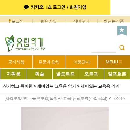
로그인
회원가입
장바구니
최근본상품
공지사항
질문과 답변
이용안내
MENU
지휘봉
휘슬
발도르프
오르프
알프호른
신기하고 특이한
>
재미있는 교육용 악기
>
재미있는 교육용 악기
[사각모양 또는 둥근모양]독일산 고급 튜닝포크(소리굽쇠) A=440Hz