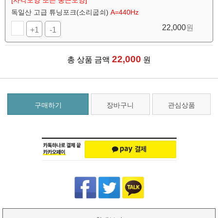
[사각모양 또는 둥근모양]
독일산 고급 튜닝포크(소리굽쇠)
A=440Hz
22,000
원
+1
-1
22,000
총 상품 금액
원
구매하기
장바구니
관심상품