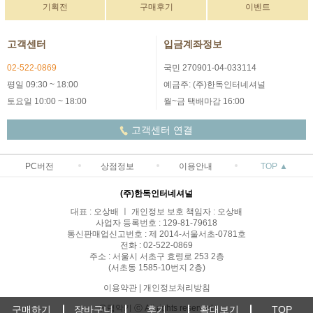
기획전
구매후기
이벤트
고객센터
입금계좌정보
02-522-0869
국민 270901-04-033114
평일 09:30 ~ 18:00
예금주: (주)한독인터네셔널
토요일 10:00 ~ 18:00
월~금 택배마감 16:00
고객센터 연결
PC버전
상점정보
이용안내
TOP ▲
(주)한독인터네셔널
대표 : 오상배 ㅣ 개인정보 보호 책임자 : 오상배
사업자 등록번호 : 129-81-79618
통신판매업신고번호 : 제 2014-서울서초-0781호
전화 : 02-522-0869
주소 : 서울시 서초구 효령로 253 2층
(서초동 1585-10번지 2층)
이용약관
|
개인정보처리방침
유럽악기 ⓒ All rights reserved.
구매하기
장바구니
후기
확대보기
TOP