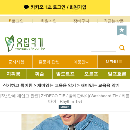
로그인
회원가입
장바구니
최근본상품
공지사항
질문과 답변
이용안내
MENU
지휘봉
휘슬
발도르프
오르프
알프호른
신기하고 특이한
>
재미있는 교육용 악기
>
재미있는 교육용 악기
[5년만에 재입고 완료] ZYDECO TIE / 빨래판타이(Washboard Tie / 리듬
타이 ; Rhythm Tie)