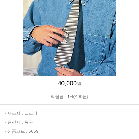
40,000
원
적립금 :
1
%(400원)
제조사 : 트로피
원산지 : 중국
상품코드 : 6659