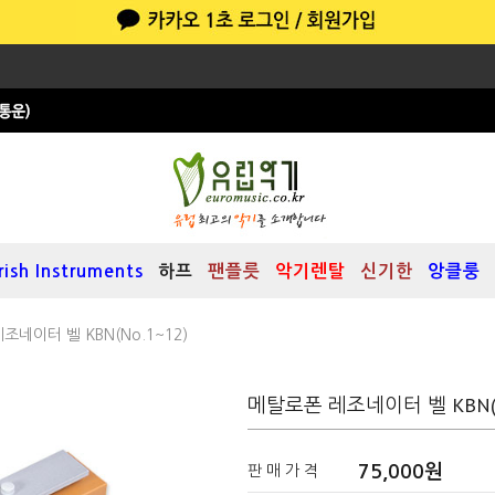
Irish Instruments
하프
팬플릇
악기렌탈
신기한
앙클룽
조네이터 벨 KBN(no.1~12)
메탈로폰 레조네이터 벨 KBN(no
75,000원
판 매 가 격