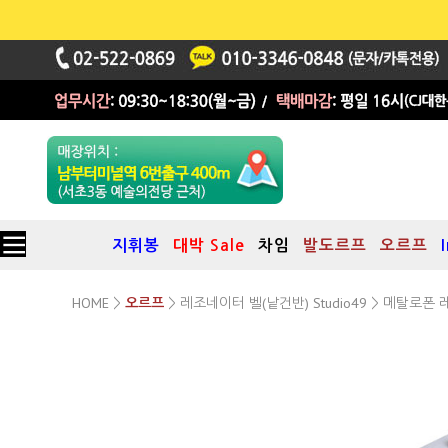
지휘봉
대박 Sale
차임
발도르프
오르프
HOME
레조네이터 벨(낱건반) Studio49
>
오르프
>
> 메탈로폰 레