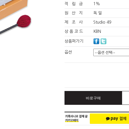
적 립 금
1%
원 산 지
독 일
제 조 사
Studio 49
상 품 코 드
KBN
상품퍼가기
옵션
바로구매