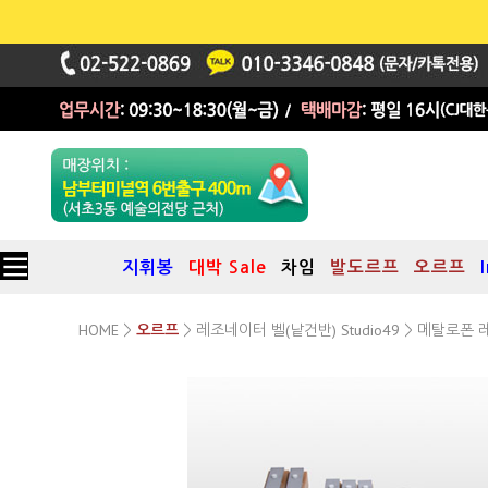
지휘봉
대박 Sale
차임
발도르프
오르프
HOME
레조네이터 벨(낱건반) Studio49
>
오르프
>
> 메탈로폰 
KBN 3 C (25bars)