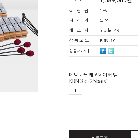
1,589,000
원
판 매 가 격
적 립 금
1%
원 산 지
독 일
제 조 사
Studio 49
상 품 코 드
KBN 3 c
상품퍼가기
메탈로폰 레조네이터 벨
KBN 3 c (25bars)
바로구매