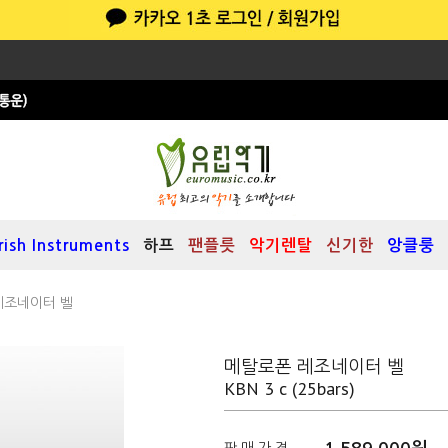
Irish Instruments
하프
팬플릇
악기렌탈
신기한
앙클룽
레조네이터 벨
메탈로폰 레조네이터 벨
KBN 3 c (25bars)