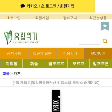
로그인
회원가입
장바구니
최근본상품
공지사항
질문과 답변
이용안내
MENU
지휘봉
휘슬
발도르프
오르프
알프호른
교육
>
카혼
[4월 재입고]독일명품퍼커션 리듬스텝-크릭스 (KRIX 10)