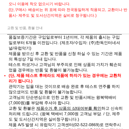
오니 이용에 착오 없으시기 바랍니다.
(단,구매시- 배송비는 위 표에 따라 전국동일하게 적용되고, 교환이나 반
품시- 제주도 및 도서산간지역은 실비로 청구됩니다.)
교환 및 반품, 환불 안내
품질보증기간은 구입일로부터 1년이며, 각 제품의 출시는 구입
일로부터 6개월 이전입니다. (제조자/수입자: (주)한독인터네셔
널/유럽악기)
제품을 받으신 후 교환 및 반품을 신청 하실 수 있는 기간은 제품
의 특성상 7일 이내 입니다.
테스트 하셨거나 고객님의 부주의로 인해 상품의 가치가 훼손되
었을 경우에는 반품 및 환불이 불가능합니다.
(단, 제품 테스트 후에라도 제품에 하자가 있는 경우에는 교환처
리가 됩니다.)
관악기는 입을 대는 것이므로 배송 완료 후 테스트 연주를 하지
않으셨어도 반품 및 환불이 불가능합니다.
고객님의 단순변심으로 인한 교환 및 반품시에는 왕복택배비
(7,000원)를 부담해 주셔야 합니다.
교환 및 환불은
제품수거 후 상품의 상태여부를 확인
하고 신속히
처리해 드립니다. (왕복 택배비 7,000원 고객님 부담. / 단, 제주
도 및 도서산간지역은 실비청구됩니다.)
제품 A/S 발생 시 유럽악기 고객센터(02-522-0869)로 연락주시