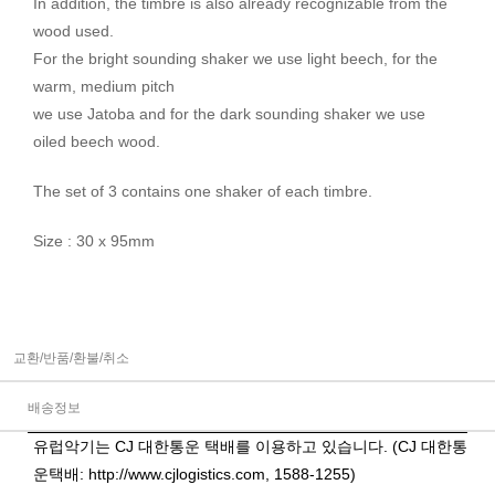
In addition, the timbre is also already recognizable from the
wood used.
For the bright sounding shaker we use light beech, for the
warm, medium pitch
we use Jatoba and for the dark sounding shaker we use
oiled beech wood.
The set of 3 contains one shaker of each timbre.
Size : 30 x 95mm
교환/반품/환불/취소
배송정보
유럽악기는 CJ 대한통운 택배를 이용하고 있습니다. (CJ 대한통
운택배:
http://www.cjlogistics.com
, 1588-1255)