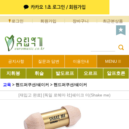
로그인
회원가입
장바구니
최근본상품
공지사항
질문과 답변
이용안내
MENU
지휘봉
휘슬
발도르프
오르프
알프호른
교육
>
핸드퍼쿠션/쉐이커
>
핸드퍼쿠션/쉐이커
[재입고 완료] [독일 로헤마 社]쉐이크 미(Shake me)