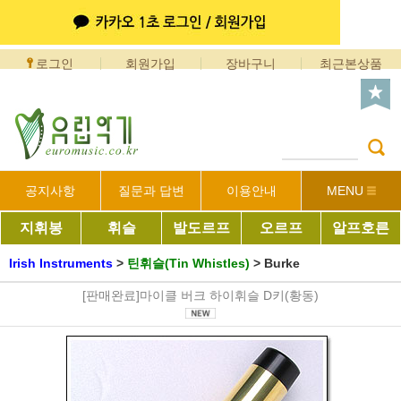
로그인
회원가입
장바구니
최근본상품
공지사항
질문과 답변
이용안내
MENU
지휘봉
휘슬
발도르프
오르프
알프호른
Irish Instruments
>
틴휘슬(Tin Whistles)
>
Burke
[판매완료]마이클 버크 하이휘슬 D키(황동)