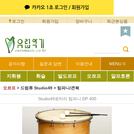
로그인
회원가입
장바구니
최근본상품
공지사항
질문과 답변
이용안내
MENU
지휘봉
휘슬
발도르프
오르프
알프호른
오르프
>
드럼류 Studio49
>
팀파니/큰북
Studio49로터리 팀파니 DP 400