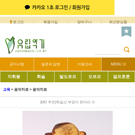
로그인
회원가입
장바구니
최근본상품
공지사항
질문과 답변
이용안내
MENU
지휘봉
휘슬
발도르프
오르프
알프호른
교육
>
음악치료
>
음악치료
[MD 추천]독일산 부엉이 한마리 小