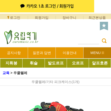
로그인
회원가입
장바구니
최근본상품
공지사항
질문과 답변
이용안내
MENU
지휘봉
휘슬
발도르프
오르프
알프호른
교육
>
우쿨렐레
우쿨렐레/기타 피크케이스(1개)