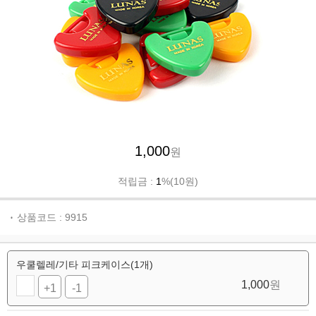
1,000
원
적립금 :
1
%(10원)
상품코드 : 9915
우쿨렐레/기타 피크케이스(1개)
1,000
원
+1
-1