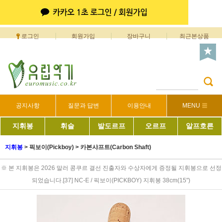
로그인
회원가입
장바구니
최근본상품
공지사항
질문과 답변
이용안내
MENU
지휘봉
휘슬
발도르프
오르프
알프호른
지휘봉
>
픽보이(Pickboy)
>
카본샤프트(Carbon Shaft)
※ 본 지휘봉은 2026 말러 콩쿠르 결선 진출자와 수상자에게 증정될 지휘봉으로 선정
되었습니다.[37] NC-E / 픽보이(PICKBOY) 지휘봉 38cm(15")