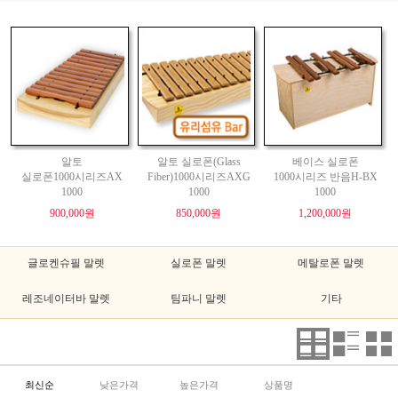
알토
알토 실로폰(Glass
베이스 실로폰
실로폰1000시리즈AX
Fiber)1000시리즈AXG
1000시리즈 반음H-BX
1000
1000
1000
900,000원
850,000원
1,200,000원
글로켄슈필 말렛
실로폰 말렛
메탈로폰 말렛
레조네이터바 말렛
팀파니 말렛
기타
최신순
낮은가격
높은가격
상품명