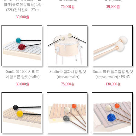
말렛(글로켄슈필용) 1쌍
75,000원
39,000원
(2개)전체길이 : 27cm
30,000원
Studio49 1000 시리즈
Studio49 팀파니용 말렛
Studio49 캐틀드럼용 말렛
메탈로폰 말렛(mallet)
(timpani mallet)
(timpani mallet) / PS 4N
30,000원
75,000원
130,000원