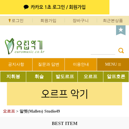
로그인
회원가입
장바구니
최근본상품
공지사항
질문과 답변
이용안내
MENU
지휘봉
휘슬
발도르프
오르프
알프호른
오르프
>
말렛(Mallets) Studio49
BEST ITEM