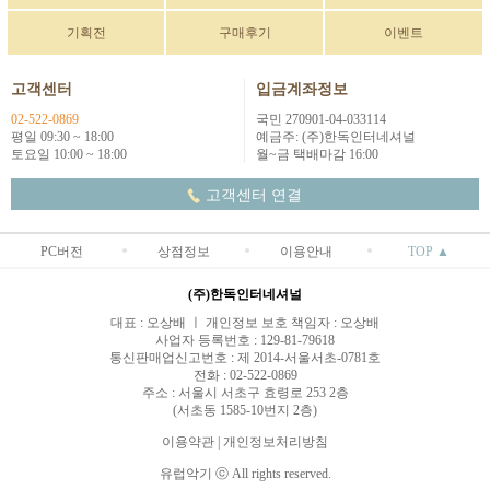
기획전
구매후기
이벤트
고객센터
입금계좌정보
02-522-0869
국민 270901-04-033114
평일 09:30 ~ 18:00
예금주: (주)한독인터네셔널
토요일 10:00 ~ 18:00
월~금 택배마감 16:00
고객센터 연결
PC버전
상점정보
이용안내
TOP ▲
(주)한독인터네셔널
대표 : 오상배 ㅣ 개인정보 보호 책임자 : 오상배
사업자 등록번호 : 129-81-79618
통신판매업신고번호 : 제 2014-서울서초-0781호
전화 : 02-522-0869
주소 : 서울시 서초구 효령로 253 2층
(서초동 1585-10번지 2층)
이용약관
|
개인정보처리방침
유럽악기 ⓒ All rights reserved.