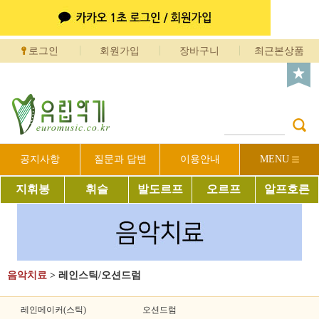
로그인
회원가입
장바구니
최근본상품
공지사항
질문과 답변
이용안내
MENU
지휘봉
휘슬
발도르프
오르프
알프호른
음악치료
>
레인스틱/오션드럼
레인메이커(스틱)
오션드럼