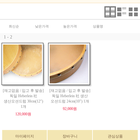
최신순
낮은가격
높은가격
상품명
1 - 2
[재고없음 / 입고 후 발송]
[재고없음 / 입고 후 발송]
독일 Heberlein 社
독일 Heberlein 社 생산
생산오션드럼 30cm(12")
오션드럼 24cm(10") 1개
1개
92,000원
120,000원
마이페이지
장바구니
관심상품