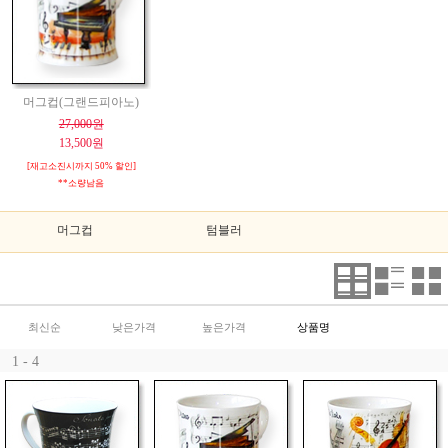
머그컵(그랜드피아노)
27,000원
13,500원
[재고소진시까지 50% 할인]
**소량남음
머그컵
텀블러
최신순
낮은가격
높은가격
상품명
1 - 4