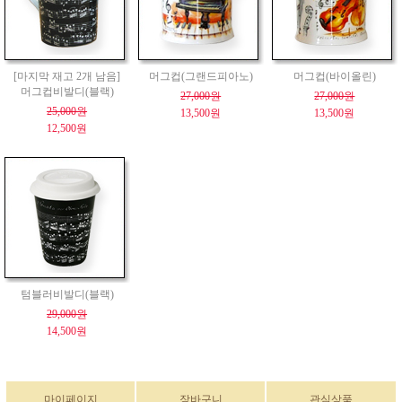
[마지막 재고 2개 남음]
머그컵(그랜드피아노)
머그컵(바이올린)
머그컵비발디(블랙)
27,000원
27,000원
25,000원
13,500원
13,500원
12,500원
텀블러비발디(블랙)
29,000원
14,500원
마이페이지
장바구니
관심상품