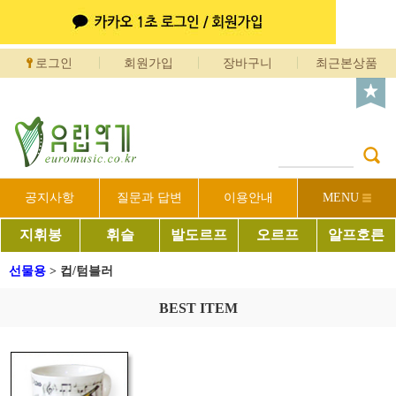
로그인
회원가입
장바구니
최근본상품
공지사항
질문과 답변
이용안내
MENU
지휘봉
휘슬
발도르프
오르프
알프호른
선물용
>
컵/텀블러
BEST ITEM