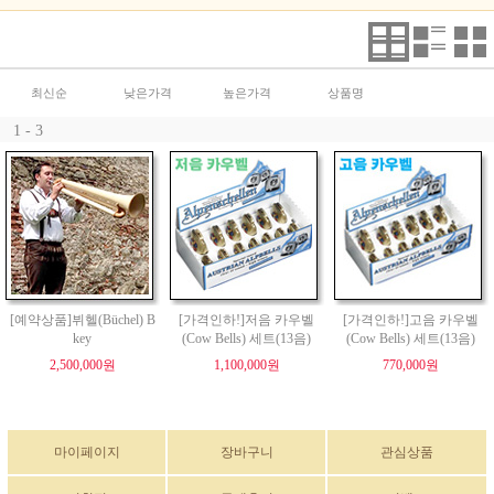
최신순
낮은가격
높은가격
상품명
1 - 3
[예약상품]뷔헬(Büchel) B
[가격인하!]저음 카우벨
[가격인하!]고음 카우벨
key
(Cow Bells) 세트(13음)
(Cow Bells) 세트(13음)
2,500,000원
1,100,000원
770,000원
마이페이지
장바구니
관심상품