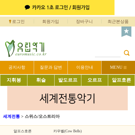
로그인
회원가입
장바구니
최근본상품
공지사항
질문과 답변
이용안내
MENU
지휘봉
휘슬
발도르프
오르프
알프호른
세계전통
>
스위스/오스트리아
알프스호른
카우벨(Cow Bells)