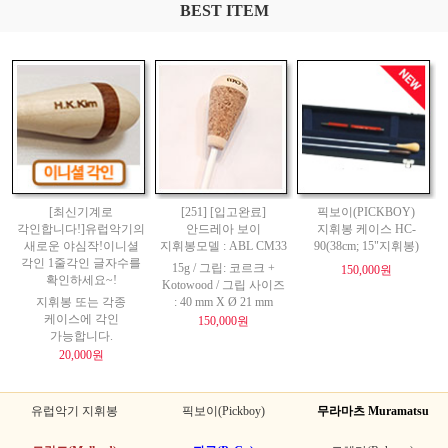
BEST ITEM
[최신기계로
[251] [입고완료]
픽보이(PICKBOY)
각인합니다!]유럽악기의
안드레아 보이
지휘봉 케이스 HC-
새로운 야심작!이니셜
지휘봉모델 : ABL CM33
90(38cm; 15"지휘봉)
각인 1줄각인 글자수를
15g / 그립: 코르크 +
150,000원
확인하세요~!
Kotowood / 그립 사이즈
지휘봉 또는 각종
: 40 mm X Ø 21 mm
케이스에 각인
150,000원
가능합니다.
20,000원
유럽악기 지휘봉
픽보이(Pickboy)
무라마츠 Muramatsu