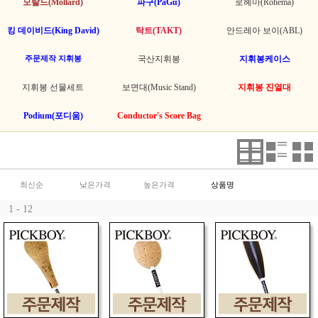
모랄드(Mollard)
파구(PaGu)
로헤마(Rohema)
킹 데이비드(King David)
탁트(TAKT)
안드레아 보이(ABL)
주문제작 지휘봉
국산지휘봉
지휘봉케이스
지휘봉 선물세트
보면대(Music Stand)
지휘봉 진열대
Podium(포디움)
Conductor's Score Bag
최신순
낮은가격
높은가격
상품명
1 - 12