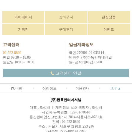
마이페이지
장바구니
관심상품
기획전
구매후기
이벤트
고객센터
입금계좌정보
02-522-0869
국민 270901-04-033114
평일 09:30 ~ 18:00
예금주: (주)한독인터네셔널
토요일 10:00 ~ 18:00
월~금 택배마감 16:00
고객센터 연결
PC버전
상점정보
이용안내
TOP ▲
(주)한독인터네셔널
대표 : 오상배 ㅣ 개인정보 보호 책임자 : 오상배
사업자 등록번호 : 129-81-79618
통신판매업신고번호 : 제 2014-서울서초-0781호
전화 : 02-522-0869
주소 : 서울시 서초구 효령로 253 2층
(서초동 1585-10번지 2층)