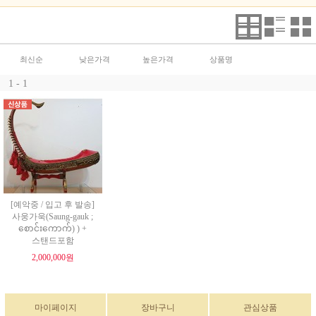
최신순
낮은가격
높은가격
상품명
1 - 1
[예악중 / 입고 후 발송]
사웅가욱(Saung-gauk ;
စောင်းကောက်) ) +
스탠드포함
2,000,000원
마이페이지
장바구니
관심상품