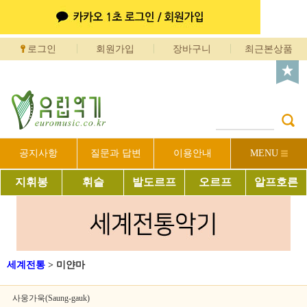
로그인
회원가입
장바구니
최근본상품
공지사항
질문과 답변
이용안내
MENU
지휘봉
휘슬
발도르프
오르프
알프호른
세계전통
>
미얀마
사웅가욱(Saung-gauk)