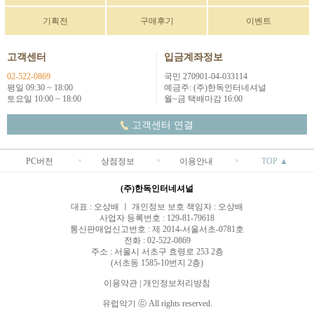
기획전
구매후기
이벤트
고객센터
입금계좌정보
02-522-0869
국민 270901-04-033114
평일 09:30 ~ 18:00
예금주: (주)한독인터네셔널
토요일 10:00 ~ 18:00
월~금 택배마감 16:00
고객센터 연결
PC버전
상점정보
이용안내
TOP ▲
(주)한독인터네셔널
대표 : 오상배 ㅣ 개인정보 보호 책임자 : 오상배
사업자 등록번호 : 129-81-79618
통신판매업신고번호 : 제 2014-서울서초-0781호
전화 : 02-522-0869
주소 : 서울시 서초구 효령로 253 2층
(서초동 1585-10번지 2층)
이용약관
|
개인정보처리방침
유럽악기 ⓒ All rights reserved.