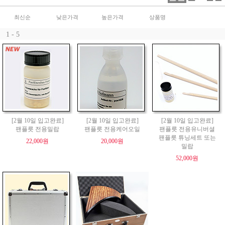
최신순
낮은가격
높은가격
상품명
1 - 5
[2월 10일 입고완료]
[2월 10일 입고완료]
[2월 10일 입고완료]
팬플릇 전용밀랍
팬플릇 전용케어오일
팬플릇 전용유니버셜
팬플릇 튜닝세트 또는
22,000원
20,000원
밀랍
52,000원