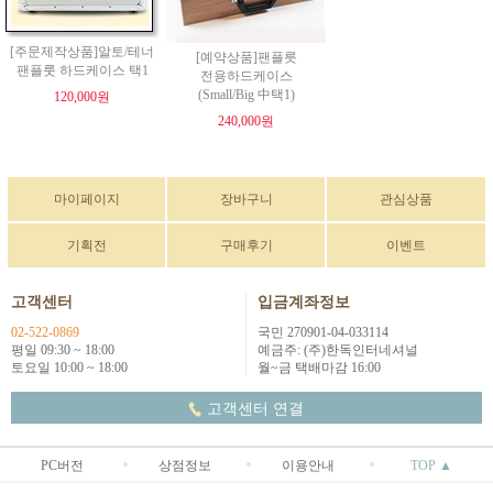
[주문제작상품]알토/테너
[예약상품]팬플릇
팬플룻 하드케이스 택1
전용하드케이스
(Small/Big 中택1)
120,000원
240,000원
마이페이지
장바구니
관심상품
기획전
구매후기
이벤트
고객센터
입금계좌정보
02-522-0869
국민 270901-04-033114
평일 09:30 ~ 18:00
예금주: (주)한독인터네셔널
토요일 10:00 ~ 18:00
월~금 택배마감 16:00
고객센터 연결
PC버전
상점정보
이용안내
TOP ▲