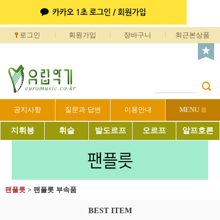
로그인
회원가입
장바구니
최근본상품
공지사항
질문과 답변
이용안내
MENU
지휘봉
휘슬
발도르프
오르프
알프호른
팬플릇
>
팬플릇 부속품
BEST ITEM