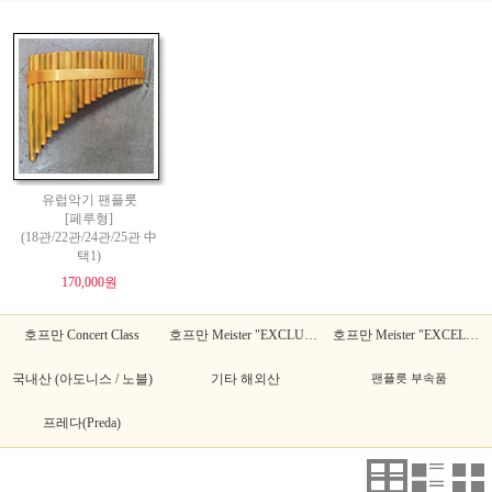
유럽악기 팬플룻
[페루형]
(18관/22관/24관/25관 中
택1)
170,000원
호프만 Concert Class
호프만 Meister "EXCLUSIVE"
호프만 Meister "EXCELLENT"
국내산 (아도니스 / 노블)
기타 해외산
팬플릇 부속품
프레다(Preda)