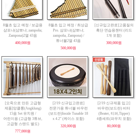
8월초 입고 예정 / 보급용
8월초 입고 예정 / 최상급
[신규입고완료]고품질의
샴포냐(삼뽀냐; zampoña;
Pro. 샴포냐(삼뽀냐;
흑단 연습용챈터 (리드
Zampona)2열 43음
zampoña, Zampona) /
1개 포함)
튜너블2열 43음
400,000원
300,000원
500,000원
[오죽으로 만든 고급형
[2/19 신규입고완료]
[2/19 신규제품 입고]
제품]앙클룽(Angklung)
전문가용 튜너블 바우런
바우런(보드란) 비터
15음 Set 유치원 /
(보드란)Inside Tunable 18
(Beater, 티퍼,Tipper)
어린이용 (고급형 3튜브,
x 4.2" (케이스 포함)
4종세트(파우치 포함)
고급형 스탠드 별도)
320,000원
80,000원
777,000원