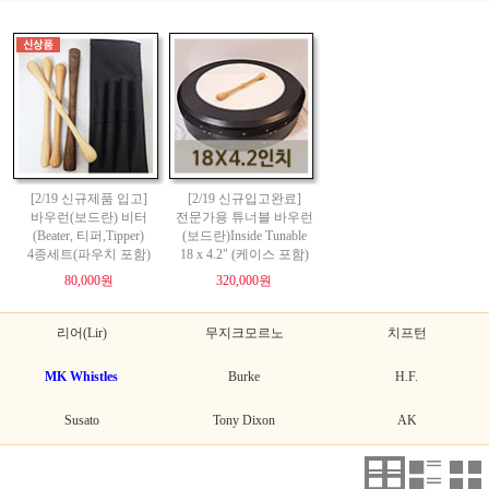
[2/19 신규제품 입고]
[2/19 신규입고완료]
바우런(보드란) 비터
전문가용 튜너블 바우런
(Beater, 티퍼,Tipper)
(보드란)Inside Tunable
4종세트(파우치 포함)
18 x 4.2" (케이스 포함)
80,000원
320,000원
리어(Lir)
무지크모르노
치프턴
MK Whistles
Burke
H.F.
Susato
Tony Dixon
AK