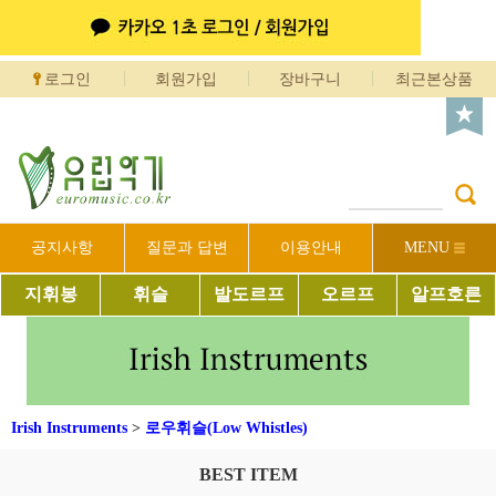
로그인
회원가입
장바구니
최근본상품
공지사항
질문과 답변
이용안내
MENU
지휘봉
휘슬
발도르프
오르프
알프호른
Irish Instruments
>
로우휘슬(Low Whistles)
BEST ITEM