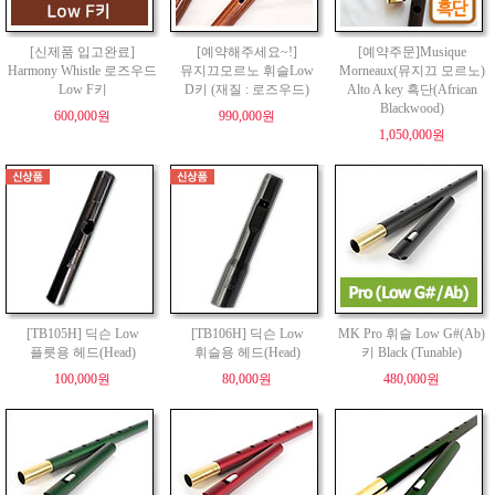
[신제품 입고완료]
[예약해주세요~!]
[예약주문]Musique
Harmony Whistle 로즈우드
뮤지끄모르노 휘슬Low
Morneaux(뮤지끄 모르노)
Low F키
D키 (재질 : 로즈우드)
Alto A key 흑단(African
Blackwood)
600,000원
990,000원
1,050,000원
[TB105H] 딕슨 Low
[TB106H] 딕슨 Low
MK Pro 휘슬 Low G#(Ab)
플릇용 헤드(Head)
휘슬용 헤드(Head)
키 Black (Tunable)
100,000원
80,000원
480,000원