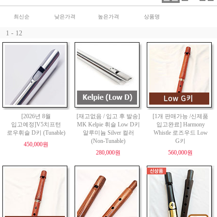
최신순
낮은가격
높은가격
상품명
1 - 12
[2026년 8월
[재고없음 / 입고 후 발송]
[1개 판매가능 /신제품
입고예정]V5치프턴
MK Kelpie 휘슬 Low D키
입고완료] Harmony
로우휘슬 D키 (Tunable)
알루미늄 Silver 컬러
Whistle 로즈우드 Low
(Non-Tunable)
G키
450,000원
280,000원
560,000원