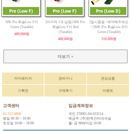
MK Pro 휘슬Low F키
[마지막 1개 남음] MK Pro
[일시품절 / 예약해주세요
Green (Tunable)
휘슬Low F키 Red
~!]MK Pro 휘슬Low D키
(Tunable)
Green (Tunable)
480,000원
480,000원
510,000원
더보기 +
마이페이지
장바구니
관심상품
기획전
구매후기
이벤트
고객센터
입금계좌정보
02-522-0869
국민 270901-04-033114
평일 09:30 ~ 18:00
예금주: (주)한독인터네셔널
토요일 10:00 ~ 18:00
월~금 택배마감 16:00