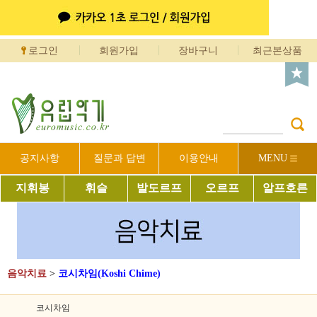
로그인
회원가입
장바구니
최근본상품
공지사항
질문과 답변
이용안내
MENU
지휘봉
휘슬
발도르프
오르프
알프호른
음악치료
>
코시차임(Koshi Chime)
코시차임