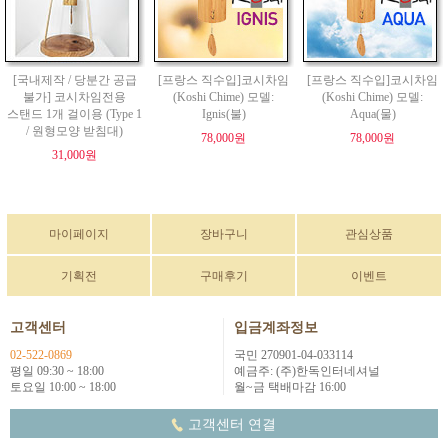
[국내제작 / 당분간 공급
[프랑스 직수입]코시차임
[프랑스 직수입]코시차임
불가] 코시차임전용
(Koshi Chime) 모델:
(Koshi Chime) 모델:
스탠드 1개 걸이용 (Type 1
Ignis(불)
Aqua(물)
/ 원형모양 받침대)
78,000원
78,000원
31,000원
마이페이지
장바구니
관심상품
기획전
구매후기
이벤트
고객센터
입금계좌정보
02-522-0869
국민 270901-04-033114
평일 09:30 ~ 18:00
예금주: (주)한독인터네셔널
토요일 10:00 ~ 18:00
월~금 택배마감 16:00
고객센터 연결