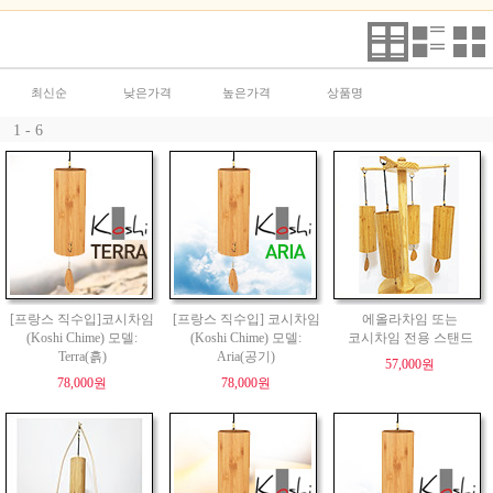
최신순
낮은가격
높은가격
상품명
1 - 6
[프랑스 직수입]코시차임
[프랑스 직수입] 코시차임
에올라차임 또는
(Koshi Chime) 모델:
(Koshi Chime) 모델:
코시차임 전용 스탠드
Terra(흙)
Aria(공기)
57,000원
78,000원
78,000원