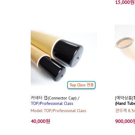
15,000원
커넥터 캡(Connector Cap) /
[예약상품]
TOP/Professional Class
(Hand Tub
Model TOP/Professional Class
관두께 8.5
40,000원
900,000