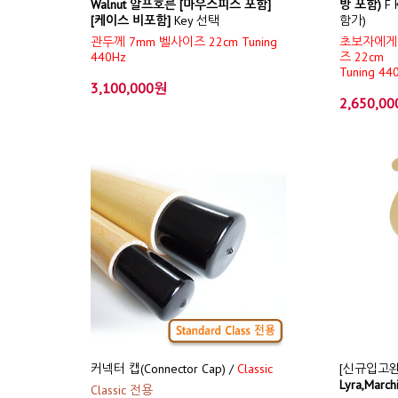
Walnut 알프호른 [마우스피스 포함]
방 포함)
F 
[케이스 비포함]
Key 선택
함가)
관두께 7mm 벨사이즈 22cm Tuning
초보자에게 
440Hz
즈 22cm
Tuning 44
3,100,000원
2,650,0
커넥터 캡(Connector Cap) /
Classic
[신규입고완
Lyra,Marc
Classic 전용