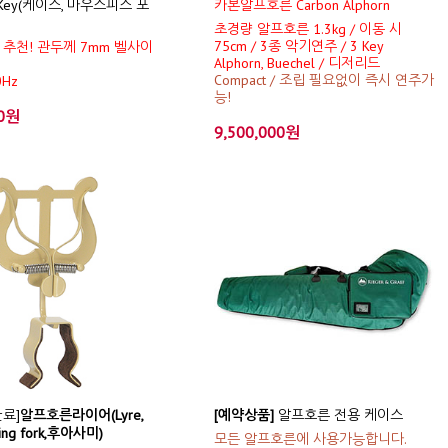
Key(케이스, 마우스피스 포
카본알프호른 Carbon Alphorn
초경량 알프호른 1.3kg / 이동 시
75cm / 3종 악기연주 / 3 Key
추천! 관두께 7mm 벨사이
Alphorn, Buechel / 디저리드
Compact / 조립 필요없이 즉시 연주가
0Hz
능!
00원
9,500,000원
료]
알프호른라이어(Lyre,
[예약상품]
알프호른 전용 케이스
hing fork,후아사미)
모든 알프호른에 사용가능합니다.