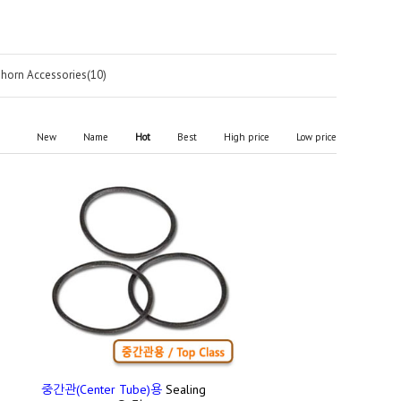
phorn Accessories(10)
New
Name
Hot
Best
High price
Low price
중간관(Center Tube)용
Sealing