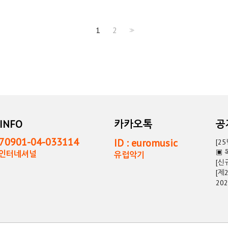
1
2
>>
INFO
카카오톡
0901-04-033114
ID : euromusic
[2
▣ 
독인터네셔널
유럽악기
[신
[제
20