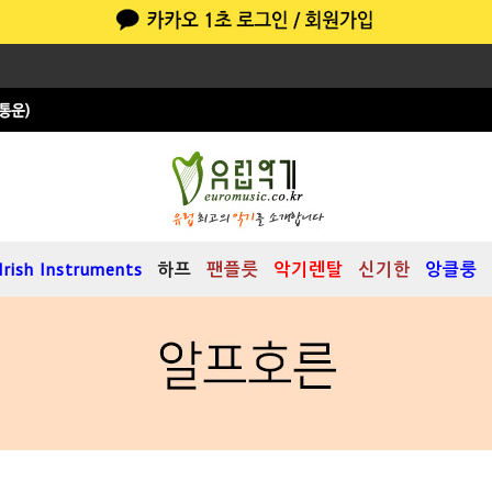
Irish Instruments
하프
팬플릇
악기렌탈
신기한
앙클룽