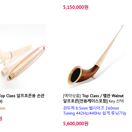
5,150,000원
Top Class 알프호른용 손관
[예약상품]
Top Class / 벨관 Walnut
e)
알프호른[전용케이스포함]
Key 선택
mm
관두께 8.5mm 벨사이즈 260mm
Tuning 442Hz/440Hz 쉽게 튜닝가능
원
5,600,000원