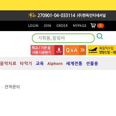
0
LOGIN
JOIN
ORDER
MYPAGE
음악치료
타악기
교육
Alphorn
세계전통
선물용
견적문의