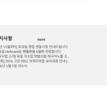
공지사항
more
5년 11월부터] 토요일 영업 변동사항 안내드립니다.
독일 Hofmann社 팬플릇을 6월에 런칭합니다.
규사업 소개] 독일 직수입 맨발신발 레구아노를 소..
2회] 2026 고든 PDLC 국제자격증 유아과정 안내 (..
26년 1월 3일 새소식