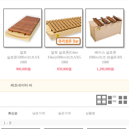
알토
알토 실로폰(Glass
베이스 실로폰
실로폰1000시리즈AX
Fiber)1000시리즈AXG
1000시리즈 반음H-BX
1000
1000
1000
900,000원
850,000원
1,200,000원
레조네이터 바
최신순
낮은가격
높은가격
상품명
1 - 8