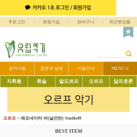
로그인
회원가입
장바구니
최근본상품
공지사항
질문과 답변
이용안내
MENU
지휘봉
휘슬
발도르프
오르프
알프호른
오르프
>
레조네이터 바(낱건반) Studio49
BEST ITEM