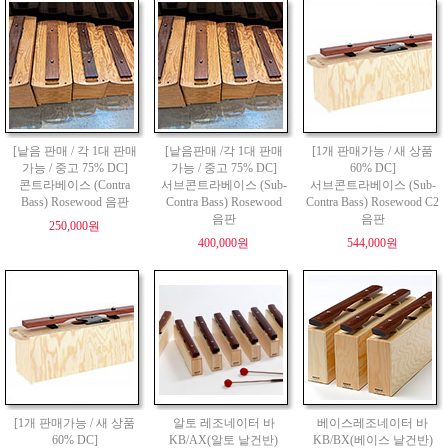
[낱음 판매 / 각 1대 판매
[낱음판매 /각 1대 판매
[1개 판매가능 / 새 상품
가능 / 중고 75% DC]
가능 / 중고 75% DC]
60% DC]
콘트라베이스 (Contra
서브콘트라베이스 (Sub-
서브콘트라베이스 (Sub-
Bass) Rosewood 음판
Contra Bass) Rosewood
Contra Bass) Rosewood C2
음판
음판
250,000원
400,000원
544,000원
[1개 판매가능 / 새 상품
알토 레조네이터 바
베이스레조네이터 바
60% DC]
KB/AX(알토 낱건반)
KB/BX(베이스 낱건반)