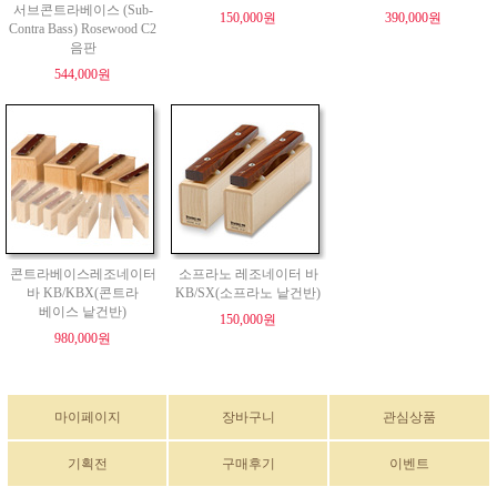
서브콘트라베이스 (Sub-
150,000원
390,000원
Contra Bass) Rosewood C2
음판
544,000원
콘트라베이스레조네이터
소프라노 레조네이터 바
바 KB/KBX(콘트라
KB/SX(소프라노 낱건반)
베이스 낱건반)
150,000원
980,000원
마이페이지
장바구니
관심상품
기획전
구매후기
이벤트