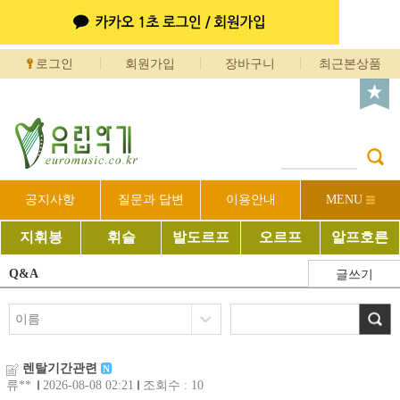
로그인
회원가입
장바구니
최근본상품
공지사항
질문과 답변
이용안내
MENU
지휘봉
휘슬
발도르프
오르프
알프호른
Q&A
글쓰기
렌탈기간관련
N
류**
2026-08-08 02:21
조회수 : 10