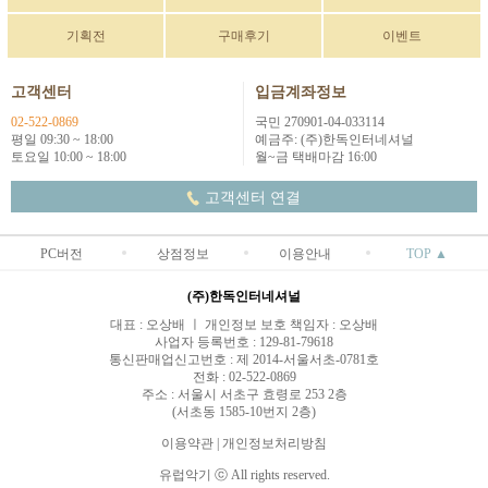
기획전
구매후기
이벤트
고객센터
입금계좌정보
02-522-0869
국민 270901-04-033114
평일 09:30 ~ 18:00
예금주: (주)한독인터네셔널
토요일 10:00 ~ 18:00
월~금 택배마감 16:00
고객센터 연결
PC버전
상점정보
이용안내
TOP ▲
(주)한독인터네셔널
대표 : 오상배 ㅣ 개인정보 보호 책임자 : 오상배
사업자 등록번호 : 129-81-79618
통신판매업신고번호 : 제 2014-서울서초-0781호
전화 : 02-522-0869
주소 : 서울시 서초구 효령로 253 2층
(서초동 1585-10번지 2층)
이용약관
|
개인정보처리방침
유럽악기 ⓒ All rights reserved.