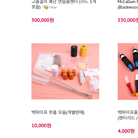
고품질의 흑단 연습용챈터 (리드 1개
McCallu
포함)
(Blackwood
300,000원
530,000
백파이프 부품 모음(개별판매)
백파이프용 
(챈터리드 
10,000원
4,000원