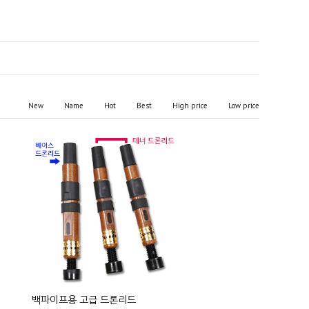
New
Name
Hot
Best
High price
Low price
백파이프용 고급 드론리드