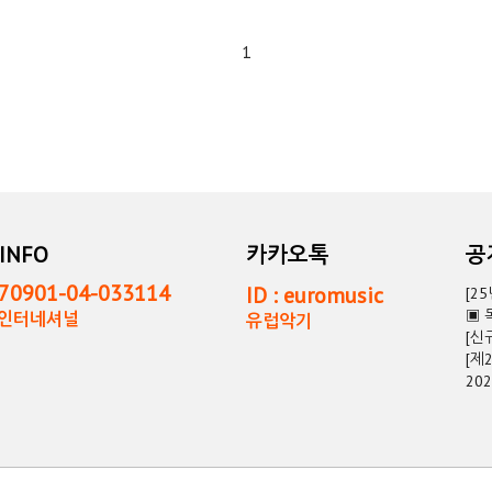
1
INFO
카카오톡
0901-04-033114
ID : euromusic
[2
▣ 
독인터네셔널
유럽악기
[신
[제
20