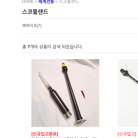
HOME
>
세계전통
>
스코틀랜드
스코틀랜드
백파이프(7)
총
7
개의 상품이 검색 되었습니다.
[신규입고완료]
[신규입고]