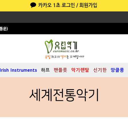
Irish Instruments
하프
팬플릇
악기렌탈
신기한
앙클룽