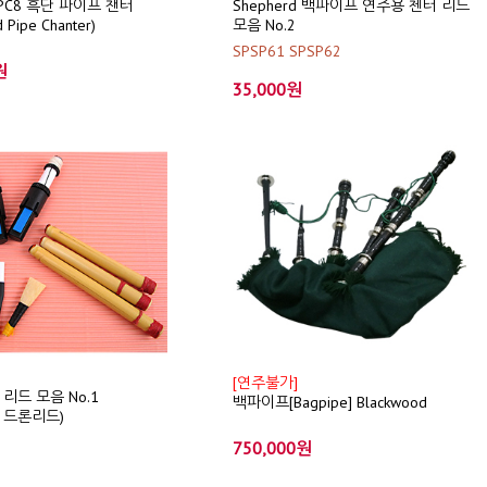
m PC8 흑단 파이프 챈터
Shepherd 백파이프 연주용 첸터 리드
 Pipe Chanter)
모음 No.2
SPSP61 SPSP62
원
35,000원
[연주불가]
리드 모음 No.1
백파이프[Bagpipe] Blackwood
/ 드론리드)
750,000원