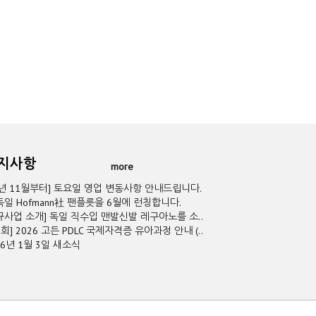
공지사항
more
5년 11월부터] 토요일 영업 변동사항 안내드립니다.
독일 Hofmann社 팬플릇을 6월에 런칭합니다.
규사업 소개] 독일 직수입 맨발신발 레구아노를 소..
2회] 2026 고든 PDLC 국제자격증 유아과정 안내 (..
26년 1월 3일 새소식