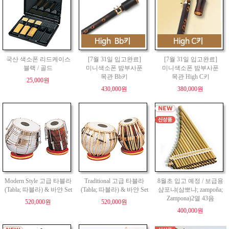
국산 색소폰 리드케이스
[7월 31일 입고완료]
[7월 31일 입고완료]
블랙 / 골드
미니색소폰 밤부사푼
미니색소폰 밤부사푼
목관 Bb키
목관 High C키
25,000원
430,000원
380,000원
Modern Style 고급 타블라
Traditional 고급 타블라
8월초 입고 예정 / 보급용
(Tabla; 따블라) & 바얀 Set
(Tabla; 따블라) & 바얀 Set
샴포냐(삼뽀냐; zampoña;
Zampona)2열 43음
520,000원
520,000원
400,000원