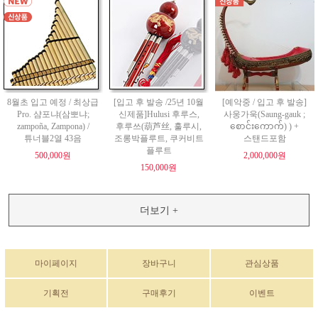
8월초 입고 예정 / 최상급
[입고 후 발송 /25년 10월
[예악중 / 입고 후 발송]
Pro. 샴포냐(삼뽀냐;
신제품]Hulusi 후루스,
사웅가욱(Saung-gauk ;
zampoña, Zampona) /
후루쓰(葫芦丝, 훌루시,
စောင်းကောက်) ) +
튜너블2열 43음
조롱박플루트, 쿠커비트
스탠드포함
플루트
500,000원
2,000,000원
150,000원
더보기 +
마이페이지
장바구니
관심상품
기획전
구매후기
이벤트