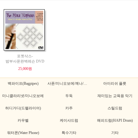
포켓삭스-
밤부사푼완벽레슨 DVD
25,000원
백파이프(Bagpipes)
사푼/미니오보에/께나/께나초
아이리쉬 플릇
미니클라리넷/미니오보에
두둑
재미있는 교육용 악기
허디거디(드렐라이어)
카주
스틸드럼
카우벨
케이샤드럼
해피드럼(HAPI Drum)
워터폰(Water Phone)
특수기타
기타