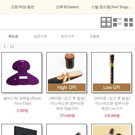
교본/악보/음반
산투르(Santur)
스틸 텅드럼(Steel Tongue Drum)
최신순
낮은가격
높은가격
상품명
1 - 12
플라스틱 코휘슬 (Plastic
[예약중 / 입고 후 발송]
[예약중 / 입고 후 발송]
Nose Flute)
미니색소폰 밤부사푼
미니색소폰 밤부사푼
목관 High D키
목관 Low G키
3,500원
270,000원
410,000원