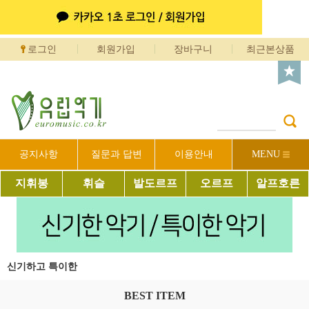
로그인
회원가입
장바구니
최근본상품
공지사항
질문과 답변
이용안내
MENU
지휘봉
휘슬
발도르프
오르프
알프호른
신기하고 특이한
BEST ITEM