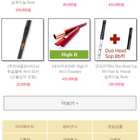
알루미늄 Body
40,000원
410,000원
160,000원
[추천제품]리어(Lir)
[예약주문]MK High D
[DX207Bb] Duo-Head Sop
휘슬블랙 하이 Eb키
레드(Tunable)
Bb Flute & Whistle
(선물상자 포함)
알루미늄 Body
410,000원
20,000원
190,000원
더보기 +
마이페이지
장바구니
관심상품
기획전
구매후기
이벤트