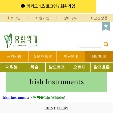
로그인
회원가입
장바구니
최근본상품
공지사항
질문과 답변
이용안내
MENU
지휘봉
휘슬
발도르프
오르프
알프호른
Irish Instruments
>
틴휘슬(Tin Whistles)
BEST ITEM