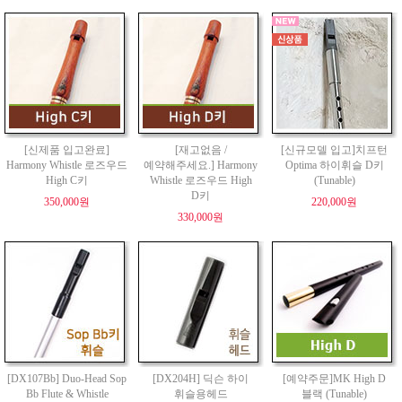
[신제품 입고완료]
[재고없음 /
[신규모델 입고]치프턴
Harmony Whistle 로즈우드
예약해주세요.] Harmony
Optima 하이휘슬 D키
High C키
Whistle 로즈우드 High
(Tunable)
D키
350,000원
220,000원
330,000원
[DX107Bb] Duo-Head Sop
[DX204H] 딕슨 하이
[예약주문]MK High D
Bb Flute & Whistle
휘슬용헤드
블랙 (Tunable)