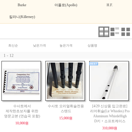
Burke
아폴로(Apollo)
H.F.
킬라니(Killerney)
최신순
낮은가격
높은가격
상품명
1 - 12
수사토에서
수사토 오리얼휘슬전용
[4/29 신상품 입고완료]
제작한초보자를 위한
스탠드
리어휘슬(Lir Whistles) Pro
영문교본 (연습곡 포함)
Aluminum WhistleHigh
15,000원
D키 + 소프트케이스
10,000원
310,000원