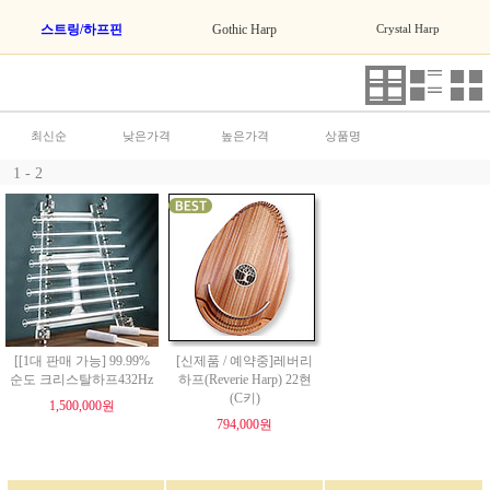
스트링/하프핀
Gothic Harp
Crystal Harp
최신순
낮은가격
높은가격
상품명
1 - 2
[[1대 판매 가능] 99.99%
[신제품 / 예약중]레버리
순도 크리스탈하프432Hz
하프(Reverie Harp) 22현
(C키)
1,500,000원
794,000원