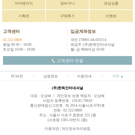
마이페이지
장바구니
관심상품
기획전
구매후기
이벤트
고객센터
입금계좌정보
02-522-0869
국민 270901-04-033114
평일 09:30 ~ 18:00
예금주: (주)한독인터네셔널
토요일 10:00 ~ 18:00
월~금 택배마감 16:00
고객센터 연결
PC버전
상점정보
이용안내
TOP ▲
(주)한독인터네셔널
대표 : 오상배 ㅣ 개인정보 보호 책임자 : 오상배
사업자 등록번호 : 129-81-79618
통신판매업신고번호 : 제 2014-서울서초-0781호
전화 : 02-522-0869
주소 : 서울시 서초구 효령로 253 2층
(서초동 1585-10번지 2층)
이용약관
|
개인정보처리방침