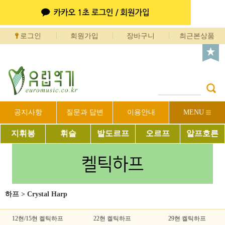
로그인
회원가입
장바구니
최근본상품
공지사항
질문과 답변
이용안내
MENU
지휘봉
휘슬
발도르프
오르프
알프호른
하프
>
Crystal Harp
12현/15현 켈틱하프
22현 켈틱하프
29현 켈틱하프