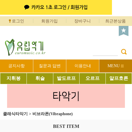
로그인
회원가입
장바구니
최근본상품
공지사항
질문과 답변
이용안내
MENU
지휘봉
휘슬
발도르프
오르프
알프호른
클래식타악기
>
비브라폰(Vibraphone)
BEST ITEM