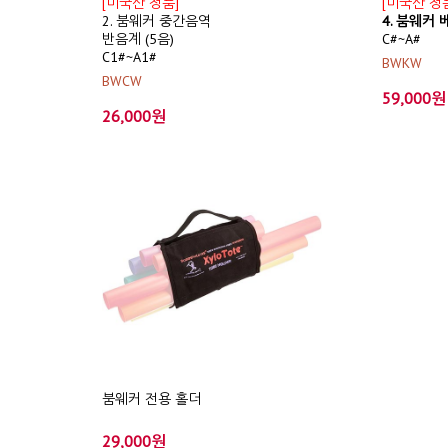
[미국산 정품]
[미국산 정
2. 붐웨커 중간음역
4. 붐웨커
반음계 (5음)
C#~A#
C1#~A1#
BWKW
BWCW
59,000원
26,000원
붐웨커 전용 홀더
29,000원