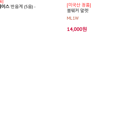
품]
[미국산 정품]
 베이스
반음계 (5음) -
붐웨커 말렛
ML1W
14,000원