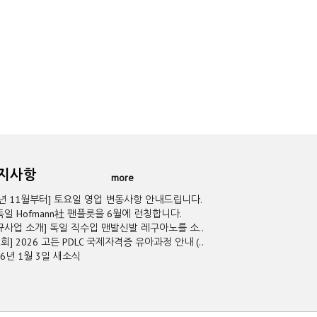
공지사항
more
5년 11월부터] 토요일 영업 변동사항 안내드립니다.
독일 Hofmann社 팬플릇을 6월에 런칭합니다.
규사업 소개] 독일 직수입 맨발신발 레구아노를 소..
2회] 2026 고든 PDLC 국제자격증 유아과정 안내 (..
26년 1월 3일 새소식