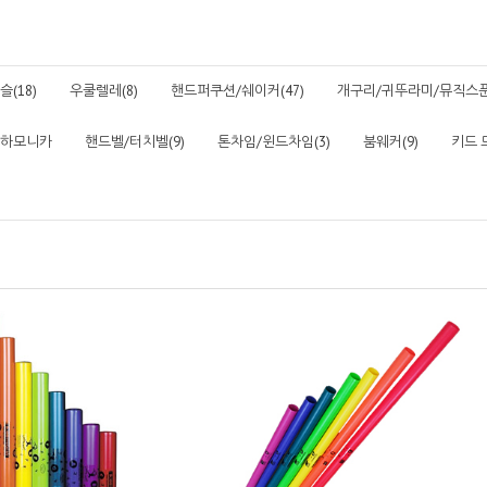
(18)
우쿨렐레(8)
핸드퍼쿠션/쉐이커(47)
개구리/귀뚜라미/뮤직스푼(
하모니카
핸드벨/터치벨(9)
톤차임/윈드차임(3)
붐웨커(9)
키드 