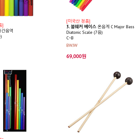
[미국산 정품]
품]
3. 붐웨커 베이스
온음계 C Major Bass
 중간음역
Diatonic Scale (7음)
)
C~B
BWJW
69,000원