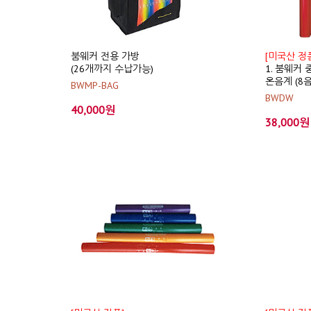
붐웨커 전용 가방
[미국산 정
(26개까지 수납가능)
1. 붐웨커
온음계 (8음
BWMP-BAG
BWDW
40,000원
38,000원