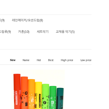
9)
레인메이커/오션드럼(8)
드럼류(9)
카혼(10)
세트악기
교재용 악기(5)
New
Name
Hot
Best
High price
Low price