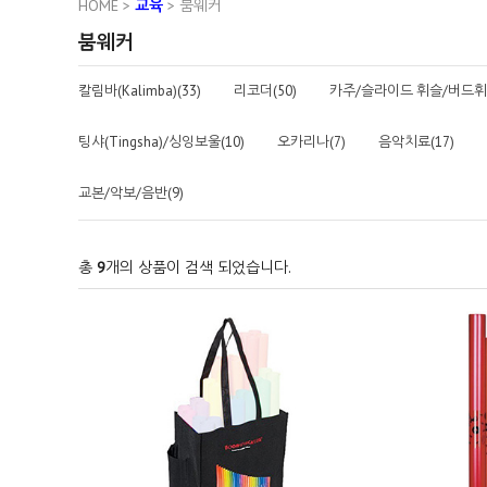
HOME
>
교육
>
붐웨커
붐웨커
칼림바(Kalimba)(33)
리코더(50)
카주/슬라이드 휘슬/버드휘슬
팅샤(Tingsha)/싱잉보울(10)
오카리나(7)
음악치료(17)
교본/악보/음반(9)
총
9
개의 상품이 검색 되었습니다.