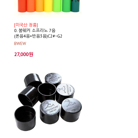
[미국산 정품]
0. 붐웨커 소프라노 7음
(온음4음+반음3음)C2#~G2
BWEW
27,000원