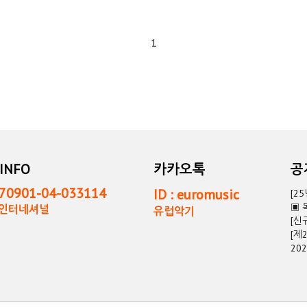
1
INFO
카카오톡
0901-04-033114
ID : euromusic
[2
▣ 
독인터네셔널
유럽악기
[신
[제
20