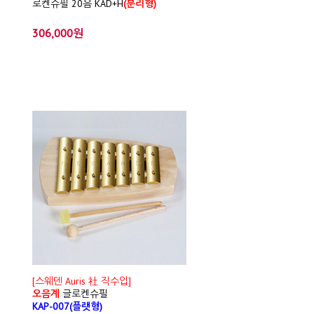
로켄슈필 20음 KAD+H
(분리형)
306,000원
[스웨덴 Auris 社 직수입]
오음계
글로켄슈필
KAP-007(플랫형)