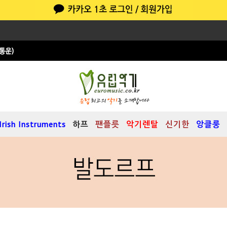
Irish Instruments
하프
팬플릇
악기렌탈
신기한
앙클룽