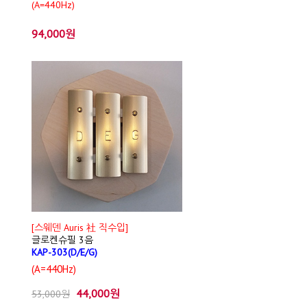
(A=440Hz)
94,000원
[스웨덴 Auris 社 직수입]
글로켄슈필 3음
KAP-303(D/E/G)
(A=440Hz)
44,000원
53,000원