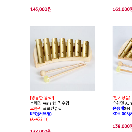
145,000원
161,000
[영롱한 음색!]
[인기상품]
스웨덴 Auris 社 직수입
스웨덴 Aur
오음계
글로켄슈필
온음계
8음
KPQ(커브형)
KDH-008
(A=432Hz)
138,000
138,000원