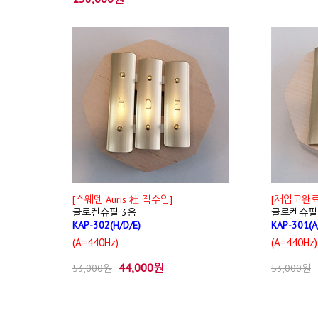
[스웨덴 Auris 社 직수입]
[재입고완료 
글로켄슈필 3음
글로켄슈필
KAP-302(H/D/E)
KAP-301(A
(A=440Hz)
(A=440Hz)
44,000원
53,000원
53,000원