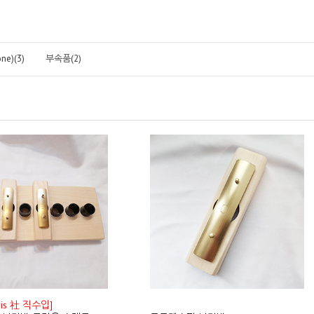
ne)(3)
부속품(2)
ris 社 직수입]