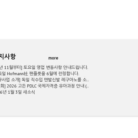
공지사항
more
5년 11월부터] 토요일 영업 변동사항 안내드립니다.
독일 Hofmann社 팬플릇을 6월에 런칭합니다.
규사업 소개] 독일 직수입 맨발신발 레구아노를 소..
2회] 2026 고든 PDLC 국제자격증 유아과정 안내 (..
26년 1월 3일 새소식