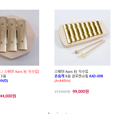
/ 스웨덴 Auris 社 직수입]
스웨덴 Auris 社 직수입
 3음
온음계
8음 글로켄슈필
KAD-008
/H/D)
(A=440Hz)
99,000원
137,000원
44,000원
1
2
>>