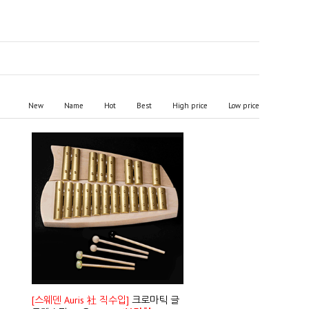
New
Name
Hot
Best
High price
Low price
[스웨덴 Auris 社 직수입]
크로마틱 글