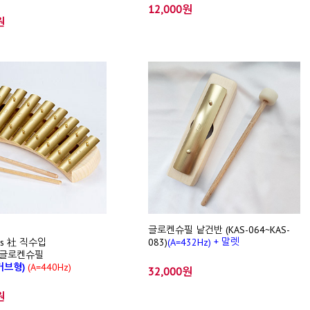
12,000원
원
글로켄슈필 낱건반 (KAS-064~KAS-
+ 말렛
is 社 직수입
083)
(A=432Hz)
 글로켄슈필
(커브형)
(A=440Hz)
32,000원
원