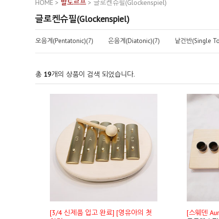
HOME
>
발도르프
>
글로켄슈필(Glockenspiel)
글로켄슈필(Glockenspiel)
오음계(Pentatonic)(7)
온음계(Diatonic)(7)
낱건반(Single To
총
19
개의 상품이 검색 되었습니다.
[3/4 신제품 입고 완료] [영유아의 첫
[스웨덴 Au