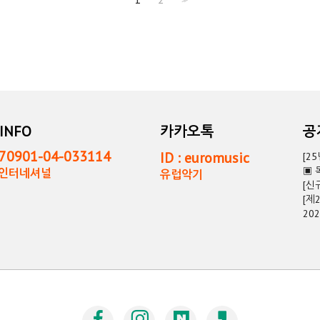
INFO
카카오톡
0901-04-033114
ID : euromusic
[2
▣ 
독인터네셔널
유럽악기
[신
[제
20