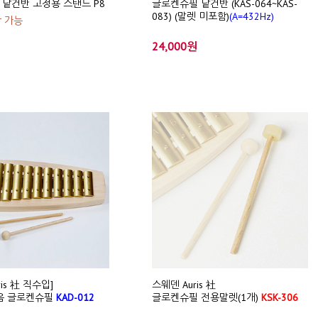
낱건반 고정용 스탠드 P8
글로켄슈필 낱건반 (KAS-064~KAS-
083) (말렛 미포함)
(A=432Hz)
착 가능
24,000원
ris 社 직수입]
스웨덴 Auris 社
음 글로켄슈필
KAD-012
글로켄슈필 전용말렛(1개)
KSK-306
)