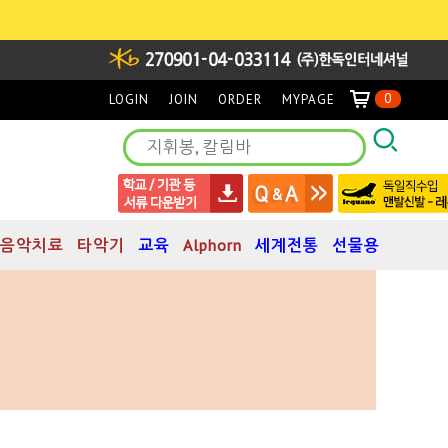
0
LOGIN
JOIN
ORDER
MYPAGE
음악치료
타악기
교육
Alphorn
세계전통
선물용