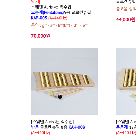
악기]
글로켄슈필 
스웨덴 Auris 社 직수입
총 8음 장
오음계(Pentatonic)
5음 글로켄슈필
KAP-005
(A=440Hz)
44,000원
음역 : g''' - a''' - h'''(b''') - d'''' - e''''
70,000원
[스웨덴 Auris 社 직수입]
[스웨덴 Au
반음
글로켄슈필 8음
KAH-008
온음계
12
(A=440Hz)
(A=440 Hz