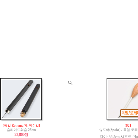
[독일 Rohema 社 직수입]
[82]
슬라이드휘슬 25cm
슈포어(Spohr) / 독일 
22,000원
길이: 36.5cm 샤프트: Hor