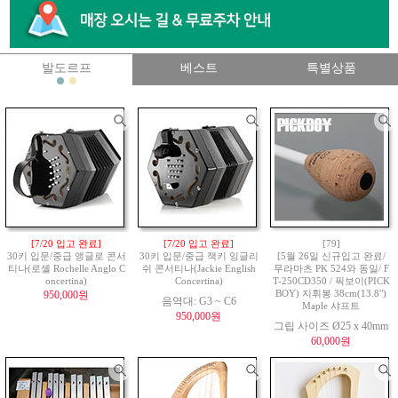
발도르프
베스트
특별상품
[7/20 입고 완료]
[7/20 입고 완료]
[79]
30키 입문/중급 앵글로 콘서
30키 입문/중급 잭키 잉글리
[5월 26일 신규입고 완료/
티나(로셸 Rochelle Anglo C
쉬 콘서티나(Jackie English
무라마츠 PK 524와 동일/ F
oncertina)
Concertina)
T-250CD350 / 픽보이(PICK
950,000원
BOY) 지휘봉 38cm(13.8")
음역대: G3 ~ C6
Maple 샤프트
950,000원
그립 사이즈 Ø25 x 40mm
60,000원