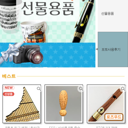
선물용품
포토사용후기
베스트
8월초 입고 예정 / 최상급
[222 / 신상품 8월 중순
[[7/28 1대 판매