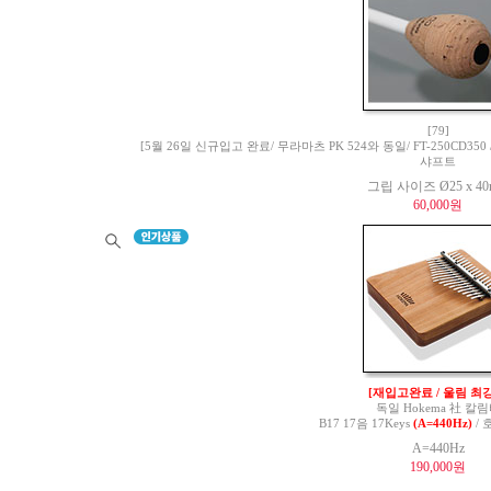
[79]
[5월 26일 신규입고 완료/ 무라마츠 PK 524와 동일/ FT-250CD350 / 
샤프트
그립 사이즈 Ø25 x 4
60,000원
[재입고완료 / 울림 최강
독일 Hokema 社 칼
B17 17음 17Keys
(A=440Hz)
/ 
A=440Hz
190,000원