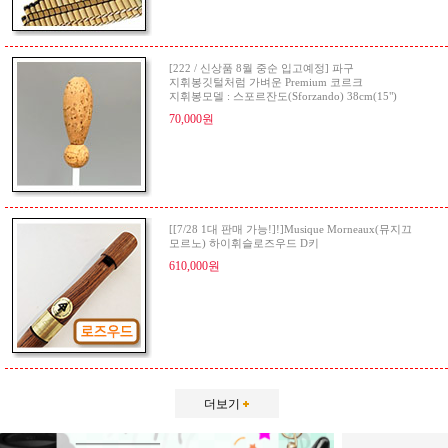
[222 / 신상품 8월 중순 입고예정] 파구
지휘봉깃털처럼 가벼운 Premium 코르크
지휘봉모델 : 스포르잔도(Sforzando) 38cm(15")
70,000원
[[7/28 1대 판매 가능!]!]Musique Morneaux(뮤지끄
모르노) 하이휘슬로즈우드 D키
610,000원
더보기