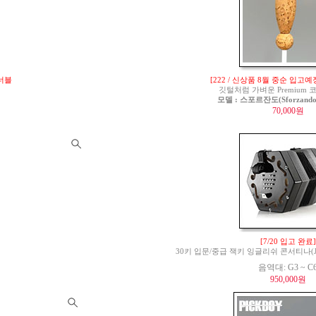
튜너블
[222 / 신상품 8월 중순 입고예
깃털처럼 가벼운 Premium
모델 : 스포르잔도(Sforzando)
70,000원
[7/20 입고 완료]
30키 입문/중급 잭키 잉글리쉬 콘서티나(Jackie 
음역대: G3 ~ C
950,000원