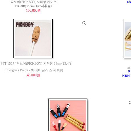
픽보이(PICKBOY)지휘봉 케이스
(S
HC-90(38cm; 15"지휘봉)
150,000원
6] FT-150J / 픽보이(PICKBOY) 지휘봉 34cm(13.4")
스
Firberglass Baton - 화이버글래스 지휘봉
온
45,000원
KDH-