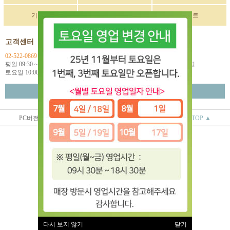
기획전
구매후기
이벤트
고객센터
입금계좌정보
02-522-0869
국민 270901-04-033114
평일 09:30 ~ 18:00
예금주: (주)한독인터네셔널
토요일 10:00 ~ 18:00
월~금 택배마감 16:00
고객센터 연결
PC버전
상점정보
이용안내
TOP ▲
(주)한독인터네셔널
대표 : 오상배 ㅣ 개인정보 보호 책임자 : 오상배
사업자 등록번호 : 129-81-79618
통신판매업신고번호 : 제 2014-서울서초-0781호
전화 : 02-522-0869
주소 : 서울시 서초구 효령로 253 2층
(서초동 1585-10번지 2층)
이용약관
|
개인정보처리방침
유럽악기 ⓒ All rights reserved.
다시 보지 않기
닫기