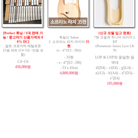
[Perfect 튜닝 / 1대 판매 가
[신규 모델 입고 완료]
능 / 중고악기 신품가격의 8
독일산 Salem
7현 오음계 주니어 라이어 L
0% DC]
2. 소프라노 라지 라이어
35
KP
알토 크로마틱 메탈로폰
현
(Pentatonic Junior Lyre LK
25음 세트 (C4~C6 / 반음 포
(e - d'''(E3 - D6))
P)
함)
- 35현
LOP & LNP와 동일한 음
C4~C6
- e - d'''(E3 - D6)
역대
450,000원
- 53 x 43cm
d'(D4) – e'(E4) – g'(G4) –
4,800,000원
a'(A3) – b'(A4) – d"(D3)–
e"(E4)
195,000원