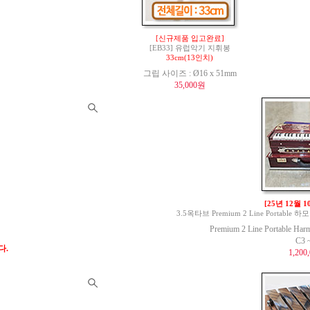
[신규제품 입고완료]
[EB33] 유럽악기 지휘봉
33cm(13인치)
그립 사이즈 : Ø16 x 51mm
35,000원
[25년 12월 
3.5옥타브 Premium 2 Line Portable 하모
Premium 2 Line Portable Har
C3 
다.
1,200