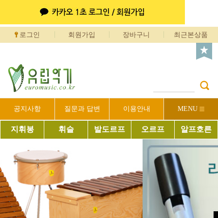
로그인
회원가입
장바구니
최근본상품
공지사항
질문과 답변
이용안내
MENU
지휘봉
휘슬
발도르프
오르프
알프호른