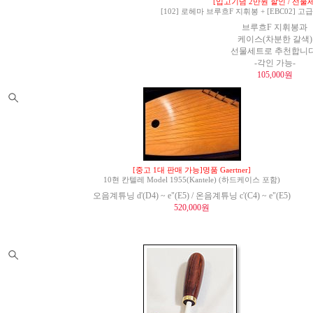
[입고기념 2만원 할인 / 선물세
[102] 로헤마 브루흐F 지휘봉 + [EBC02]
브루흐F 지휘봉과
케이스(차분한 갈색)
선물세트로 추천합니다
-각인 가능-
105,000원
[중고 1대 판매 가능]명품 Gaertner]
10현 칸텔레 Model 1955(Kantele) (하드케이스 포함)
오음계튜닝 d'(D4) ~ e"(E5) / 온음계튜닝 c'(C4) ~ e"(E5)
520,000원