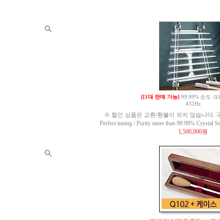
[[1대 판매 가능]
99.99% 순도
432Hz
※ 할인 상품은 교환/환불이 되지 않습니다. 구
Perfect tuning / Purity more than 99.99% Crysta
1,500,000원