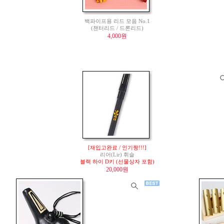
백파이프용 리드 모음 No.1
(챈터리드 / 드론리드)
4,000원
[재입고완료 / 인기짱!!!]
리어(Lir) 휘슬
블랙 하이 D키 (선물상자 포함)
20,000원