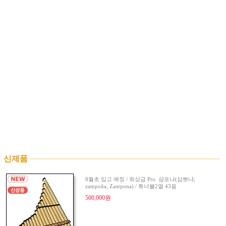
신제품
8월초 입고 예정 / 최상급 Pro. 샴포냐(삼뽀냐;
zampoña, Zampona) / 튜너블2열 43음
500,000원