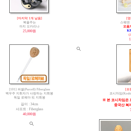
[마지막 1개 남음]
[영
복을주는
스웨덴 
까치 오카리나
오음
25,000원
K
(
1
[101] 퍼셀(Purcell) Fiberglass
[프
백우주 지휘자가 사랑하는 지휘봉
코시차임(Koshi 
독일 로헤마 社 지휘봉
※ 본 코시차임은 
길이 : 34cm
중국산 복
샤프트 : Fiberglass
40,000원