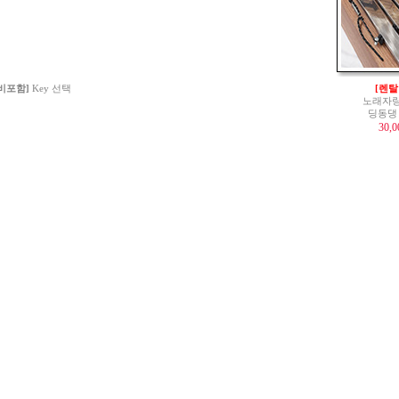
 비포함]
Key 선택
[렌탈
노래자랑
딩동댕
30,