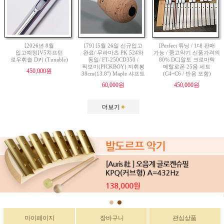
[2026년 8월
[79] [5월 26일 신규입고
[Perfect 튜닝 / 1대 판매
입고예정]V5치프턴
완료/ 무라마츠 PK 524와
가능 / 중고악기 신품가격의
로우휘슬 D키 (Tunable)
동일/ FT-250CD350 /
80% DC]알토 크로마틱
픽보이(PICKBOY) 지휘봉
메탈로폰 25음 세트
450,000원
38cm(13.8") Maple 샤프트
(C4~C6 / 반음 포함)
60,000원
450,000원
더보기
마이페이지
장바구니
관심상품