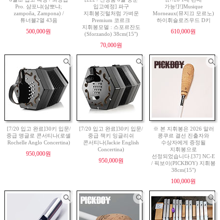
Pro. 샴포냐(삼뽀냐;
입고예정] 파구
가능!]!]Musique
zampoña, Zampona) /
지휘봉깃털처럼 가벼운
Morneaux(뮤지끄 모르노)
튜너블2열 43음
Premium 코르크
하이휘슬로즈우드 D키
지휘봉모델 : 스포르잔도
500,000원
610,000원
(Sforzando) 38cm(15")
70,000원
[7/20 입고 완료]30키 입문/
[7/20 입고 완료]30키 입문/
※ 본 지휘봉은 2026 말러
중급 앵글로 콘서티나(로셸
중급 잭키 잉글리쉬
콩쿠르 결선 진출자와
Rochelle Anglo Concertina)
콘서티나(Jackie English
수상자에게 증정될
Concertina)
지휘봉으로
950,000원
선정되었습니다.[37] NC-E
950,000원
/ 픽보이(PICKBOY) 지휘봉
38cm(15")
100,000원