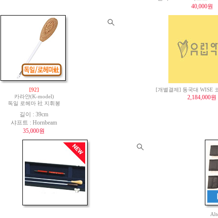
40,000원
[92]
[개별결제] 동국대 WISE
카라얀(K-model)
2,184,000원
독일 로헤마 社 지휘봉
길이 : 39cm
샤프트 : Hornbeam
35,000원
Al