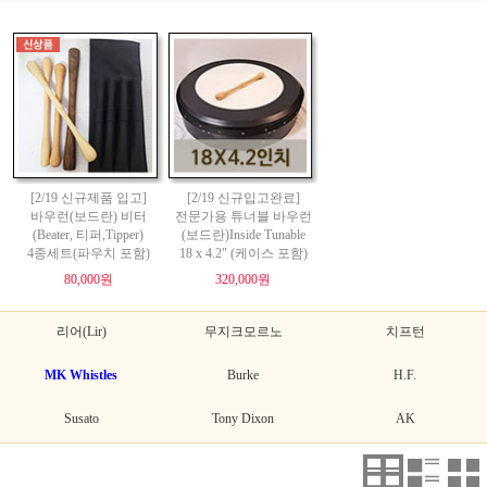
[2/19 신규제품 입고]
[2/19 신규입고완료]
바우런(보드란) 비터
전문가용 튜너블 바우런
(Beater, 티퍼,Tipper)
(보드란)Inside Tunable
4종세트(파우치 포함)
18 x 4.2" (케이스 포함)
80,000원
320,000원
리어(Lir)
무지크모르노
치프턴
MK Whistles
Burke
H.F.
Susato
Tony Dixon
AK