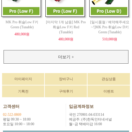
MK Pro 휘슬Low F키
[마지막 1개 남음] MK Pro
[일시품절 / 예약해주세요
Green (Tunable)
휘슬Low F키 Red
~!]MK Pro 휘슬Low D키
(Tunable)
Green (Tunable)
480,000원
480,000원
510,000원
더보기 +
마이페이지
장바구니
관심상품
기획전
구매후기
이벤트
고객센터
입금계좌정보
02-522-0869
국민 270901-04-033114
평일 09:30 ~ 18:00
예금주: (주)한독인터네셔널
토요일 10:00 ~ 18:00
월~금 택배마감 16:00