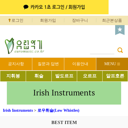
로그인
회원가입
장바구니
최근본상품
공지사항
질문과 답변
이용안내
MENU
지휘봉
휘슬
발도르프
오르프
알프호른
Irish Instruments
>
로우휘슬(Low Whistles)
BEST ITEM