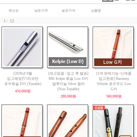
최신순
낮은가격
높은가격
상품명
1 - 12
[2026년 8월
[재고없음 / 입고 후 발송]
[1개 판매가능 /신제품
입고예정]V5치프턴
MK Kelpie 휘슬 Low D키
입고완료] Harmony
로우휘슬 D키 (Tunable)
알루미늄 Silver 컬러
Whistle 로즈우드 Low
(Non-Tunable)
G키
450,000원
280,000원
560,000원