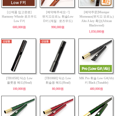
[신제품 입고완료]
[예약해주세요~!]
[예약주문]Musique
Harmony Whistle 로즈우드
뮤지끄모르노 휘슬Low
Morneaux(뮤지끄 모르노)
Low F키
D키 (재질 : 로즈우드)
Alto A key 흑단(African
Blackwood)
600,000원
990,000원
1,050,000원
[TB105H] 딕슨 Low
[TB106H] 딕슨 Low
MK Pro 휘슬 Low G#(Ab)
플릇용 헤드(Head)
휘슬용 헤드(Head)
키 Black (Tunable)
100,000원
80,000원
480,000원