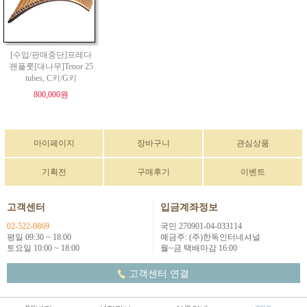
[수입/판매중단]프레다
팬플룻[대나무]Tenor 25
tubes, C키/G키
800,000원
마이페이지
장바구니
관심상품
기획전
구매후기
이벤트
고객센터
입금계좌정보
02-522-0869
국민 270901-04-033114
평일 09:30 ~ 18:00
예금주: (주)한독인터네셔널
토요일 10:00 ~ 18:00
월~금 택배마감 16:00
고객센터 연결