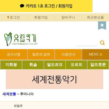
로그인
회원가입
장바구니
최근본상품
공지사항
질문과 답변
이용안내
MENU
지휘봉
휘슬
발도르프
오르프
알프호른
세계전통
>
루마니아
팬플릇