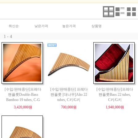
최신순
낮은가격
높은가격
상품명
1 - 4
[수입/판매중단]프레다
[수입/판매중단] 프레다
[수입/판매중단]프레다
팬플룻Double-Bass
팬플룻 [대나무]Alto 22
팬플룻Bass 22 tubes,
Bamboo 19 tubes, C-G
tubes, C키/G키
C키/G키
3,420,000원
700,000원
1,940,000원