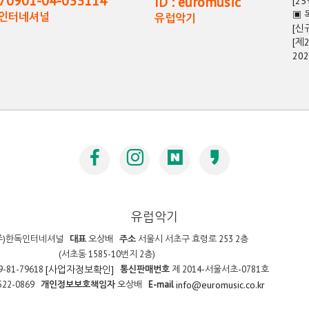
0901-04-033114
ID : euromusic
[2
▣ 
독인터네셔널
유럽악기
[신
[제
20
유럽악기
주)한독인터네셔널
대표
오상배
주소
서울시 서초구 효령로 253 2층
(서초동 1585-10번지 2층)
9-81-79618
통신판매번호
제 2014-서울서초-0781호
[사업자정보확인]
522-0869
개인정보보호책임자
오상배
E-mail
info@euromusic.co.kr