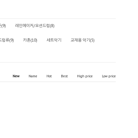
9)
레인메이커/오션드럼(8)
드럼류(9)
카혼(10)
세트악기
교재용 악기(5)
New
Name
Hot
Best
High price
Low price