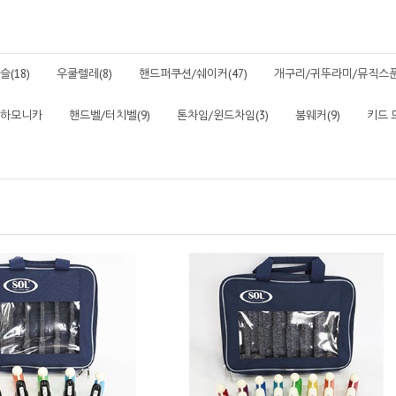
(18)
우쿨렐레(8)
핸드퍼쿠션/쉐이커(47)
개구리/귀뚜라미/뮤직스푼(
하모니카
핸드벨/터치벨(9)
톤차임/윈드차임(3)
붐웨커(9)
키드 