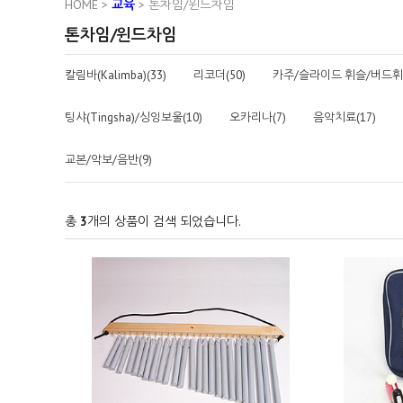
HOME
>
교육
>
톤차임/윈드차임
톤차임/윈드차임
칼림바(Kalimba)(33)
리코더(50)
카주/슬라이드 휘슬/버드휘슬
팅샤(Tingsha)/싱잉보울(10)
오카리나(7)
음악치료(17)
교본/악보/음반(9)
총
3
개의 상품이 검색 되었습니다.