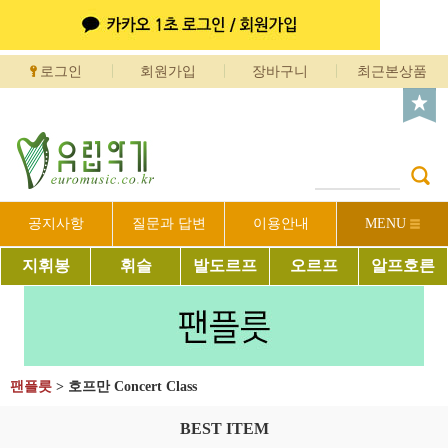
로그인
회원가입
장바구니
최근본상품
공지사항
질문과 답변
이용안내
MENU
지휘봉
휘슬
발도르프
오르프
알프호른
팬플릇
>
호프만 Concert Class
BEST ITEM