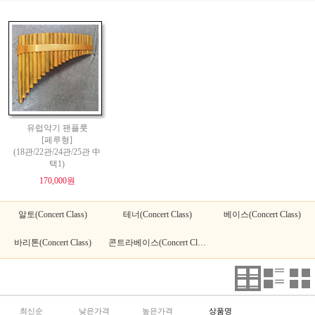
유럽악기 팬플룻
[페루형]
(18관/22관/24관/25관 中
택1)
170,000원
알토(Concert Class)
테너(Concert Class)
베이스(Concert Class)
바리톤(Concert Class)
콘트라베이스(Concert Class)
최신순
낮은가격
높은가격
상품명