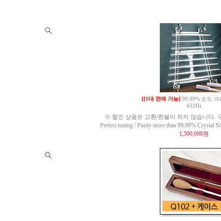
[[1대 판매 가능]
99.99% 순도
432Hz
※ 할인 상품은 교환/환불이 되지 않습니다. 구
Perfect tuning / Purity more than 99.99% Crysta
1,500,000원