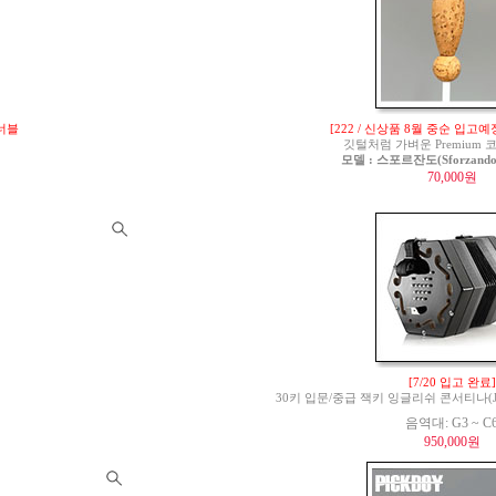
튜너블
[222 / 신상품 8월 중순 입고예
깃털처럼 가벼운 Premium
모델 : 스포르잔도(Sforzando)
70,000원
[7/20 입고 완료]
30키 입문/중급 잭키 잉글리쉬 콘서티나(Jackie 
음역대: G3 ~ C
950,000원