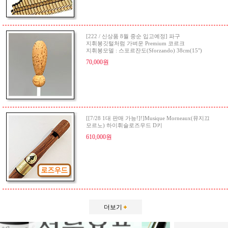
[222 / 신상품 8월 중순 입고예정] 파구
지휘봉깃털처럼 가벼운 Premium 코르크
지휘봉모델 : 스포르잔도(Sforzando) 38cm(15")
70,000원
[[7/28 1대 판매 가능!]!]Musique Morneaux(뮤지끄
모르노) 하이휘슬로즈우드 D키
610,000원
더보기