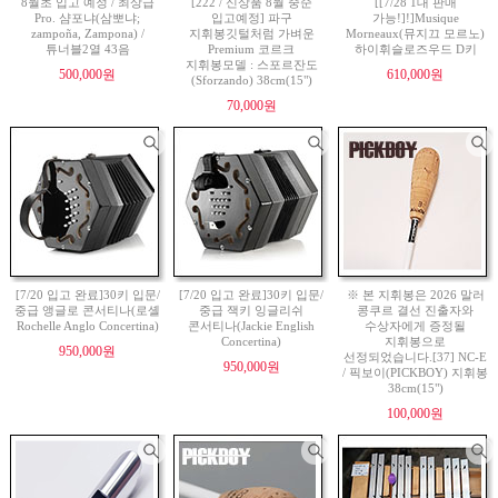
8월초 입고 예정 / 최상급
[222 / 신상품 8월 중순
[[7/28 1대 판매
Pro. 샴포냐(삼뽀냐;
입고예정] 파구
가능!]!]Musique
zampoña, Zampona) /
지휘봉깃털처럼 가벼운
Morneaux(뮤지끄 모르노)
튜너블2열 43음
Premium 코르크
하이휘슬로즈우드 D키
지휘봉모델 : 스포르잔도
500,000원
610,000원
(Sforzando) 38cm(15")
70,000원
[7/20 입고 완료]30키 입문/
[7/20 입고 완료]30키 입문/
※ 본 지휘봉은 2026 말러
중급 앵글로 콘서티나(로셸
중급 잭키 잉글리쉬
콩쿠르 결선 진출자와
Rochelle Anglo Concertina)
콘서티나(Jackie English
수상자에게 증정될
Concertina)
지휘봉으로
950,000원
선정되었습니다.[37] NC-E
950,000원
/ 픽보이(PICKBOY) 지휘봉
38cm(15")
100,000원