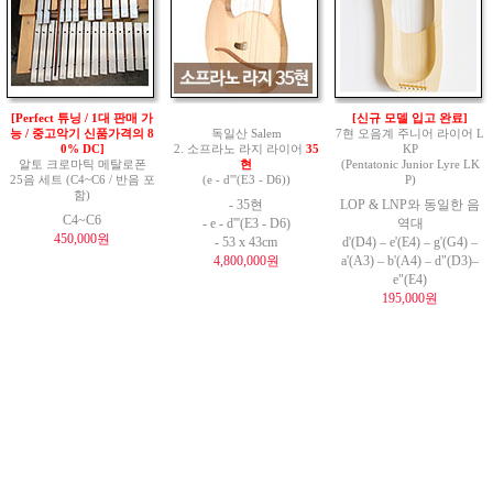
[Perfect 튜닝 / 1대 판매 가
[신규 모델 입고 완료]
능 / 중고악기 신품가격의 8
독일산 Salem
7현 오음계 주니어 라이어 L
0% DC]
2. 소프라노 라지 라이어
35
KP
알토 크로마틱 메탈로폰
현
(Pentatonic Junior Lyre LK
25음 세트 (C4~C6 / 반음 포
(e - d'''(E3 - D6))
P)
함)
- 35현
LOP & LNP와 동일한 음
C4~C6
- e - d'''(E3 - D6)
역대
450,000원
- 53 x 43cm
d'(D4) – e'(E4) – g'(G4) –
4,800,000원
a'(A3) – b'(A4) – d"(D3)–
e"(E4)
195,000원