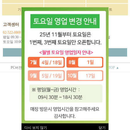
기획전
구매후기
이벤트
고객센터
입금계좌정보
02-522-0869
국민 270901-04-033114
평일 09:30 ~ 18:00
예금주: (주)한독인터네셔널
토요일 10:00 ~ 18:00
월~금 택배마감 16:00
고객센터 연결
PC버전
상점정보
이용안내
TOP ▲
(주)한독인터네셔널
대표 : 오상배 ㅣ 개인정보 보호 책임자 : 오상배
사업자 등록번호 : 129-81-79618
통신판매업신고번호 : 제 2014-서울서초-0781호
전화 : 02-522-0869
주소 : 서울시 서초구 효령로 253 2층
(서초동 1585-10번지 2층)
이용약관
|
개인정보처리방침
유럽악기 ⓒ All rights reserved.
다시 보지 않기
닫기