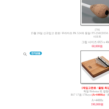
[79]
[5월 26일 신규입고 완료/ 무라마츠 PK 524와 동일/ FT-250CD350 / 
샤프트
그립 사이즈 Ø25 x 4
60,000원
[재입고완료 / 울림 최강
독일 Hokema 社 칼
B17 17음 17Keys
(A=440Hz)
/ 
A=440Hz
190,000원