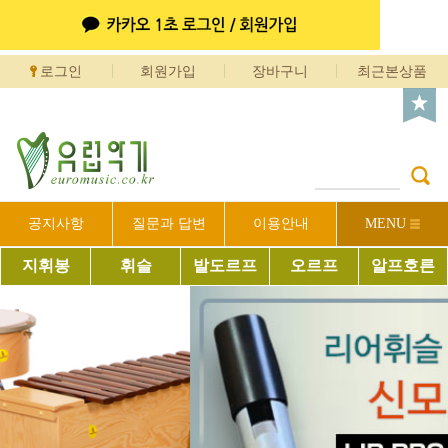
로그인
회원가입
장바구니
최근본상품
공지사항
질문과 답변
이용안내
MENU
지휘봉
휘슬
발도르프
오르프
알프호른