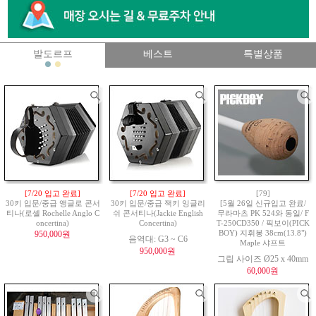
발도르프
베스트
특별상품
[7/20 입고 완료]
[7/20 입고 완료]
[79]
30키 입문/중급 앵글로 콘서
30키 입문/중급 잭키 잉글리
[5월 26일 신규입고 완료/
티나(로셸 Rochelle Anglo C
쉬 콘서티나(Jackie English
무라마츠 PK 524와 동일/ F
oncertina)
Concertina)
T-250CD350 / 픽보이(PICK
950,000원
BOY) 지휘봉 38cm(13.8")
음역대: G3 ~ C6
Maple 샤프트
950,000원
그립 사이즈 Ø25 x 40mm
60,000원