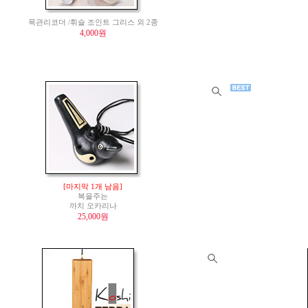
목관리코더 /휘슬 조인트 그리스 외 2종
4,000원
[마지막 1개 남음]
복을주는
까치 오카리나
25,000원