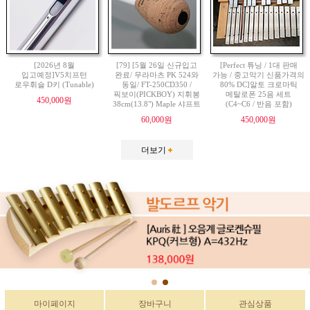
[2026년 8월
[79] [5월 26일 신규입고
[Perfect 튜닝 / 1대 판매
입고예정]V5치프턴
완료/ 무라마츠 PK 524와
가능 / 중고악기 신품가격의
로우휘슬 D키 (Tunable)
동일/ FT-250CD350 /
80% DC]알토 크로마틱
픽보이(PICKBOY) 지휘봉
메탈로폰 25음 세트
450,000원
38cm(13.8") Maple 샤프트
(C4~C6 / 반음 포함)
60,000원
450,000원
더보기
마이페이지
장바구니
관심상품