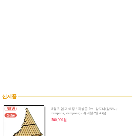
신제품
8월초 입고 예정 / 최상급 Pro. 샴포냐(삼뽀냐;
zampoña, Zampona) / 튜너블2열 43음
500,000원