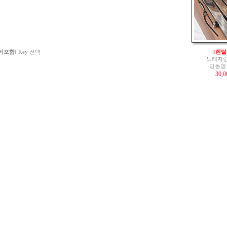
 비포함]
Key 선택
[렌탈
노래자랑
딩동댕
30,