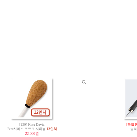
[130] King David
[독일 
Pear시리즈 코르크 지휘봉
12인치
슬라
22,000원