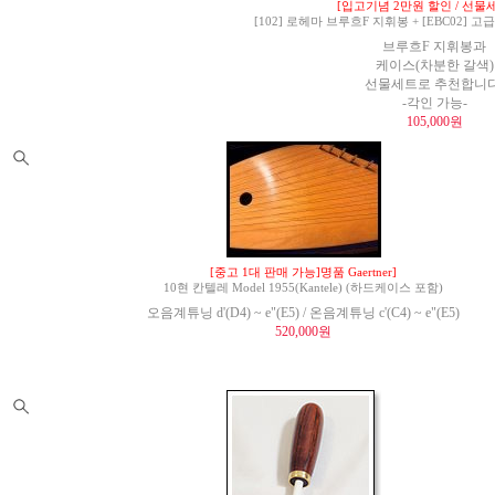
[입고기념 2만원 할인 / 선물세
[102] 로헤마 브루흐F 지휘봉 + [EBC02]
브루흐F 지휘봉과
케이스(차분한 갈색)
선물세트로 추천합니다
-각인 가능-
105,000원
[중고 1대 판매 가능]명품 Gaertner]
10현 칸텔레 Model 1955(Kantele) (하드케이스 포함)
오음계튜닝 d'(D4) ~ e"(E5) / 온음계튜닝 c'(C4) ~ e"(E5)
520,000원