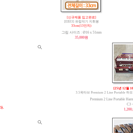
[신규제품 입고완료]
[EB33] 유럽악기 지휘봉
33cm(13인치)
그립 사이즈 : Ø16 x 51mm
35,000원
[25년 12월 
3.5옥타브 Premium 2 Line Portable 하모
Premium 2 Line Portable Har
C3 
다.
1,200