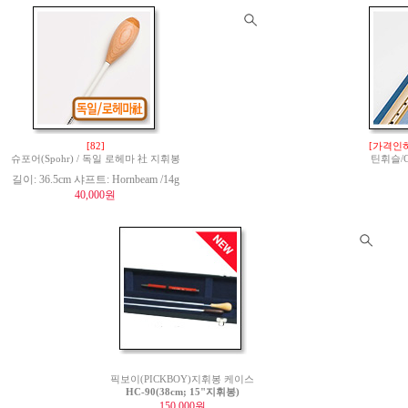
[82]
[가격인하
슈포어(Spohr) / 독일 로헤마 社 지휘봉
틴휘슬/Ge
길이: 36.5cm 샤프트: Hornbeam /14g
40,000원
픽보이(PICKBOY)지휘봉 케이스
HC-90(38cm; 15"지휘봉)
150,000원